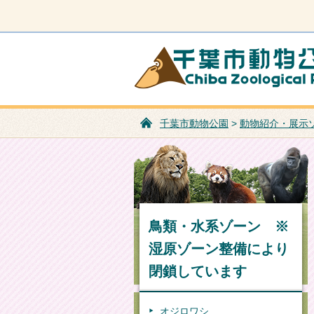
千葉市動物公園
千葉市動物公園
>
動物紹介・展示
鳥類・水系ゾーン ※
湿原ゾーン整備により
閉鎖しています
オジロワシ