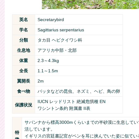
英名
Secretarybird
学名
Sagittarius serpentarius
分類
タカ目 ヘビクイワシ科
生息地
アフリカ中部・北部
体重
2.3～4.3kg
全長
1.1～1.5m
翼開長
2m
食べ物
バッタなどの昆虫、ネズミ、ヘビ、鳥の卵
IUCN レッドリスト 絶滅危惧種 EN
保護状況
ワシントン条約 附属書 II表
サバンナから標高3000mくらいまでの半砂漠に生息して
活しています。
特
イギリスの宮廷書記官がペンを耳に挟んでいた姿に似てい