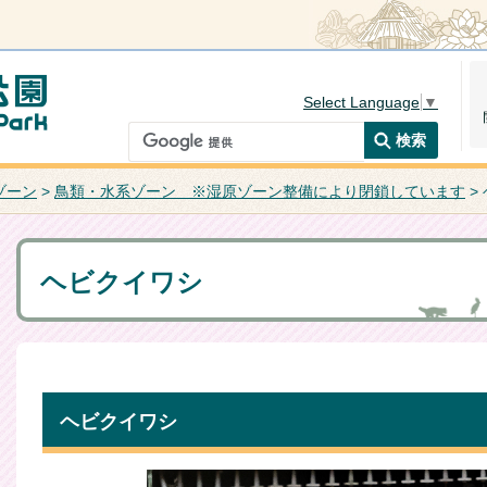
Select Language
▼
ゾーン
>
鳥類・水系ゾーン ※湿原ゾーン整備により閉鎖しています
>
ヘビクイワシ
ヘビクイワシ