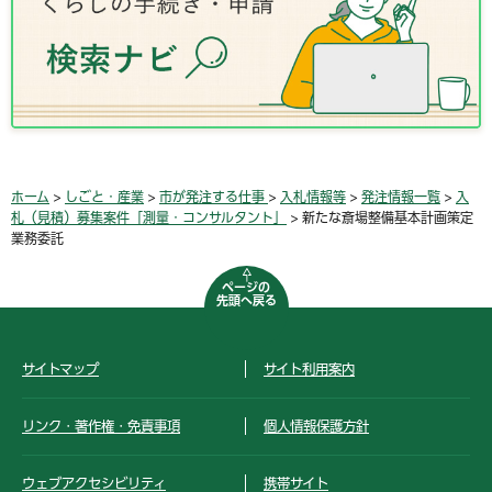
ホーム
>
しごと・産業
>
市が発注する仕事
>
入札情報等
>
発注情報一覧
>
入
札（見積）募集案件「測量・コンサルタント」
> 新たな斎場整備基本計画策定
業務委託
ページの
先頭へ戻る
サイトマップ
サイト利用案内
リンク・著作権・免責事項
個人情報保護方針
ウェブアクセシビリティ
携帯サイト