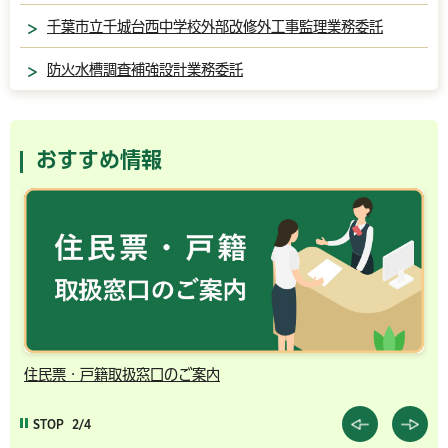
千葉市立千城台西中学校外部改修外工事監理業務委託
防火水槽調査補強設計業務委託
おすすめ情報
住民票・戸籍取扱窓口のご案内
千
STOP
2/4