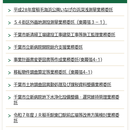
平成28年度稲毛海浜公園いなげの浜深浅測量業務委託
５４街区外画地測設測量業務委託（東幕張３－１）
千葉市新清掃工場建設工事建築工事等施工監理業務委託
千葉市立新病院開院総合支援業務委託
事業計画書変更図書等作成業務委託(東幕張4-1)
移転物件調査算定等業務委託（東幕張4-1)
千葉市土地調査図異動処理及び課税資料整備業務委託
千葉市立新病院地下水浄化設備整備・運営維持管理業務委
託
令和７年度ＪＲ稲毛駅東口駅前広場等改善方策検討業務委
託