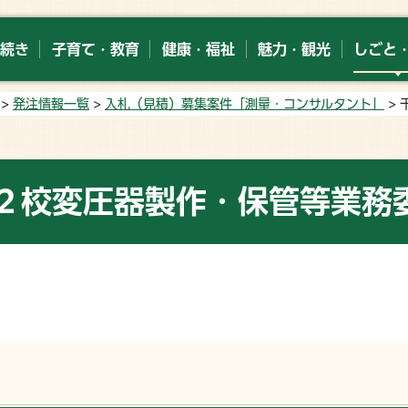
続き
子育て・教育
健康・福祉
魅力・観光
しごと
>
発注情報一覧
>
入札（見積）募集案件「測量・コンサルタント」
>
２校変圧器製作・保管等業務