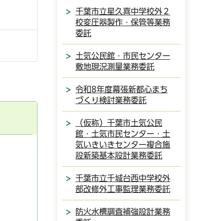
千葉市立星久喜中学校外２
校変圧器製作・保管等業務
委託
土気公民館・市民センター
敷地現況測量業務委託
令和8年度幕張新都心まち
づくり検討業務委託
（仮称）千葉市土気公民
館・土気市民センター・土
気いきいきセンター複合施
設新築基本設計業務委託
千葉市立千城台西中学校外
部改修外工事監理業務委託
防火水槽調査補強設計業務