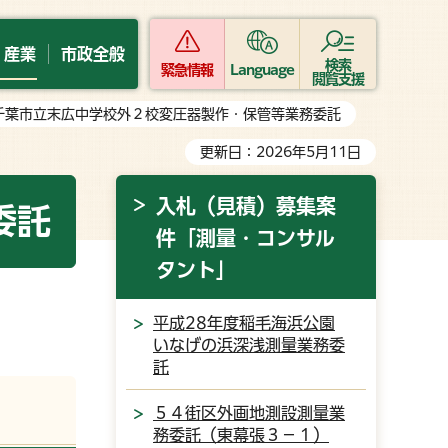
・産業
市政全般
検索
緊急情報
Language
閲覧支援
 千葉市立末広中学校外２校変圧器製作・保管等業務委託
更新日：2026年5月11日
入札（見積）募集案
委託
件「測量・コンサル
タント」
平成28年度稲毛海浜公園
いなげの浜深浅測量業務委
託
５４街区外画地測設測量業
務委託（東幕張３－１）