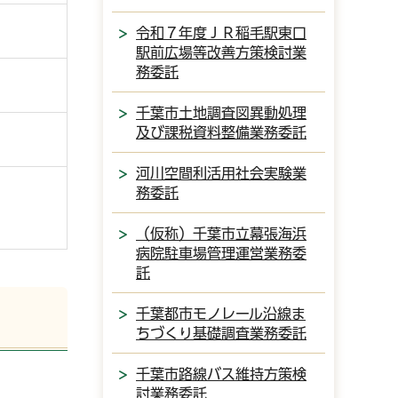
令和７年度ＪＲ稲毛駅東口
駅前広場等改善方策検討業
務委託
千葉市土地調査図異動処理
及び課税資料整備業務委託
河川空間利活用社会実験業
務委託
（仮称）千葉市立幕張海浜
病院駐車場管理運営業務委
託
千葉都市モノレール沿線ま
ちづくり基礎調査業務委託
千葉市路線バス維持方策検
討業務委託