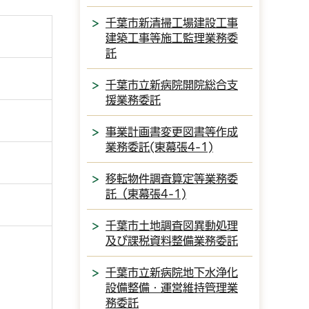
千葉市新清掃工場建設工事
建築工事等施工監理業務委
託
千葉市立新病院開院総合支
援業務委託
事業計画書変更図書等作成
業務委託(東幕張4-1)
移転物件調査算定等業務委
託（東幕張4-1)
千葉市土地調査図異動処理
及び課税資料整備業務委託
千葉市立新病院地下水浄化
設備整備・運営維持管理業
務委託