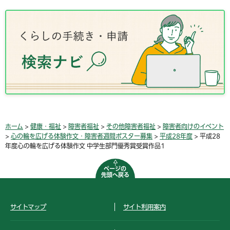
ホーム
>
健康・福祉
>
障害者福祉
>
その他障害者福祉
>
障害者向けのイベント
>
心の輪を広げる体験作文・障害者週間ポスター募集
>
平成28年度
> 平成28
年度心の輪を広げる体験作文 中学生部門優秀賞受賞作品1
ページの
先頭へ戻る
サイトマップ
サイト利用案内