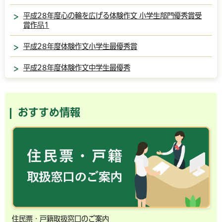
平成28年度心の輪を広げる体験作文 小学生部門優秀賞受
賞作品1
平成28年度体験作文小学生最優秀賞
平成28年度体験作文中学生最優秀
おすすめ情報
住民票・戸籍取扱窓口のご案内
千