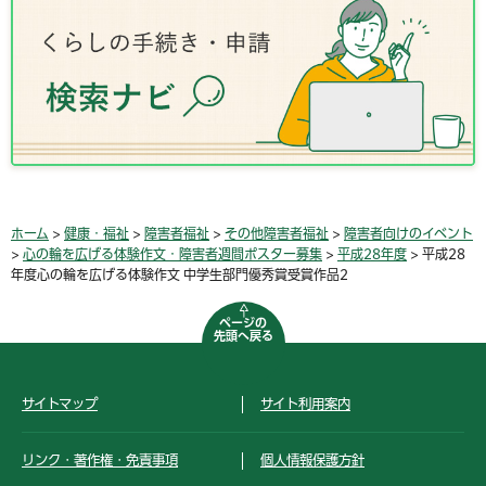
ホーム
>
健康・福祉
>
障害者福祉
>
その他障害者福祉
>
障害者向けのイベント
>
心の輪を広げる体験作文・障害者週間ポスター募集
>
平成28年度
> 平成28
年度心の輪を広げる体験作文 中学生部門優秀賞受賞作品2
ページの
先頭へ戻る
サイトマップ
サイト利用案内
リンク・著作権・免責事項
個人情報保護方針