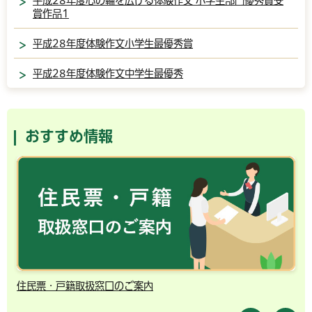
平成28年度心の輪を広げる体験作文 小学生部門優秀賞受
賞作品1
平成28年度体験作文小学生最優秀賞
平成28年度体験作文中学生最優秀
おすすめ情報
住民票・戸籍取扱窓口のご案内
千