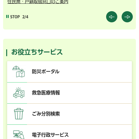
住民票・戸籍取扱窓口のご案内
千
STOP
2/4
お役立ちサービス
防災ポータル
救急医療情報
ごみ分別検索
電子行政サービス