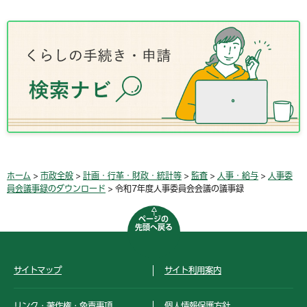
ホーム
>
市政全般
>
計画・行革・財政・統計等
>
監査
>
人事・給与
>
人事委
員会議事録のダウンロード
> 令和7年度人事委員会会議の議事録
ページの
先頭へ戻る
サイトマップ
サイト利用案内
リンク・著作権・免責事項
個人情報保護方針