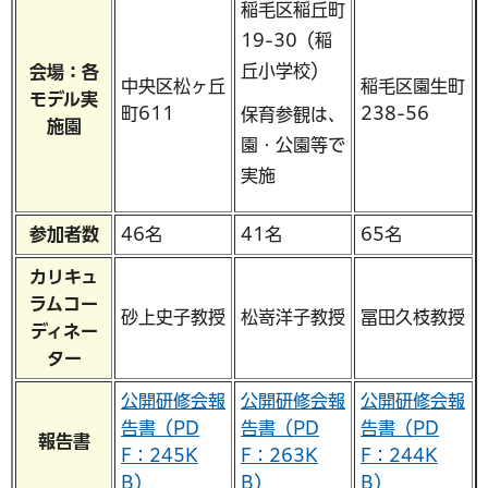
稲毛区稲丘町
19-30（稲
丘小学校）
会場：各
中央区松ヶ丘
稲毛区園生町
モデル実
町611
238-56
保育参観は、
施園
園・公園等で
実施
参加者数
46名
41名
65名
カリキュ
ラムコー
砂上史子教授
松嵜洋子教授
冨田久枝教授
ディネー
ター
公開研修会報
公開研修会報
公開研修会報
告書（PD
告書（PD
告書（PD
報告書
F：245K
F：263K
F：244K
B）
B）
B）