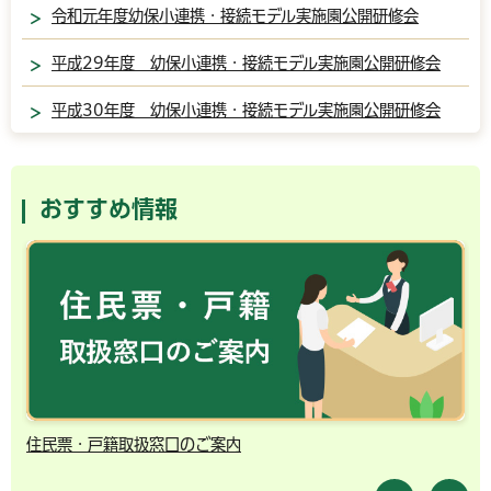
令和元年度幼保小連携・接続モデル実施園公開研修会
平成29年度 幼保小連携・接続モデル実施園公開研修会
平成30年度 幼保小連携・接続モデル実施園公開研修会
おすすめ情報
住民票・戸籍取扱窓口のご案内
千