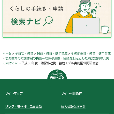
ホーム
>
子育て・教育
>
保育・教育・健全育成
>
その他保育・教育・健全育成
>
幼児教育の推進体制の構築～幼保小連携・接続を起点とした幼児教育の充実
に向けて～
> 平成30年度 幼保小連携・接続モデル実施園公開研修会
ページの
先頭へ戻る
サイトマップ
サイト利用案内
リンク・著作権・免責事項
個人情報保護方針