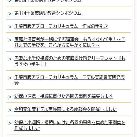
第1回千葉市幼児教育シンポジウム
千葉市版アプローチカリキュラム 作成の手引き
家庭と保育者が一緒に学ぶ講演会 もうすぐ小学生！～こ
れまでの学びを、これからに生かすには？～
円滑な小学校接続のための家庭向け啓発リーフレット『も
うすぐ小学生！』
千葉市版アプローチカリキュラム・モデル実施園実践発表
会
幼保小連携・接続に向けた各園の事例を募集します
令和元年度モデル実施園による座談会を開催しました
幼保こ小連携・接続に向けた各園の事例を集めた事例集を
作成しました