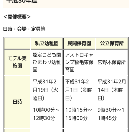
平成30年度
＜開催概要＞
日時・会場・定員等
私立幼稚園
民間保育園
公立保育所
認定こども園
アストロキャ
モデル実
ひまわり幼稚
ンプ稲毛東保
宮野木保育所
施園
園
育園
平成31年2
平成31年2
平成31年2月
月19日（火
月1日（金曜
14日（木曜
曜日）
日）
日）
日時
10時00分～
10時15分～
9時30分～1
12時30分
15時00分
1時45分