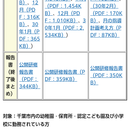
B）
、
12
（PDF：1,454K
（30年2月）
月（PD
B）
、
12月（PD
（PDF：170K
F：316K
F：1,010KB）
、
3
B）
、
月の指導
B）
、
30
0年1月（PDF：2,
計画考え方（P
年1月（P
534KB）
）
DF：87KB）
DF：365
KB）
）
報告
書
公開研修
公開研修報告書
（終
報告書
公開研修報告書（P
（PDF：350K
了後
（PDF：
DF：359KB）
B）
まと
344KB）
め）
対象：千葉市内の幼稚園・保育所・認定こども園及び小学
校に勤務されている方