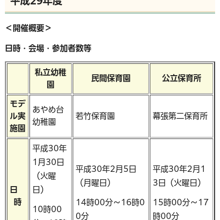
平成29年度
＜開催概要＞
日時・会場・参加者数等
私立幼稚
民間保育園
公立保育所
園
モデ
あやめ台
ル実
若竹保育園
幕張第二保育所
幼稚園
施園
平成30年
1月30日
平成30年2月5日
平成30年2月1
（火曜
（月曜日）
3日（火曜日）
日
日）
時
14時00分～16時0
15時00分～17
10時00
0分
時00分