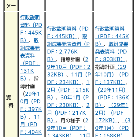
ター
行政説明
資料（PD
行政説明資料（PD
行政説明資料
F：445K
F：445KB）
、
取
（PDF：445K
B）
、
取
組成果発表資料（P
B）
、
取組成果
組成果発
DF：2,776K
発表資料（PD
表資料
B）
、指導計画（
2
F：803KB）
、
（PDF：
9年10月（PDF：2
指導計画
（29
131K
32KB）
、
11月（P
年10月）（PD
B）
、指
DF：234KB）
、
1
F：137KB）
、
導計画
2月（PDF：215K
（29年11月）
（
29年1
資
B）
、
30年1月（P
（PDF：136K
0月（PD
料
DF：230KB）
、
2
B）
、
（29年1
F：397K
月（PDF：217K
2月）（PDF：
B）
、
11
B）
、月の様子（
2
172KB）
、
（3
月（PD
9年10月（PDF：
0年1月）（PD
F：404K
1,343KB）
、
11月
F：168KB）
、