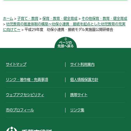
ホーム
>
子育て・教育
>
保育・教育・健全育成
>
その他保育・教育・健全育成
>
幼児教育の推進体制の構築～幼保小連携・接続を起点とした幼児教育の充実
に向けて～
> 平成29年度 幼保小連携・接続モデル実施園公開研修会
ページの
先頭へ戻る
サイトマップ
サイト利用案内
リンク・著作権・免責事項
個人情報保護方針
ウェブアクセシビリティ
携帯サイト
市のプロフィール
リンク集