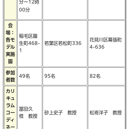
分～12時
00分
会
場：
稲毛区園
各モ
花見川区幕張町
生町468-
若葉区若松町336
デル
4-636
1
実施
園
参加
49名
95名
82名
者数
カリ
キュ
ラム
冨田久
コー
砂上史子 教授
松嵜洋子 教授
枝 教授
ディ
ネー