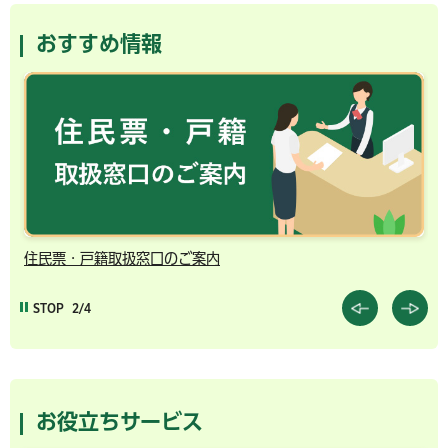
おすすめ情報
住民票・戸籍取扱窓口のご案内
千
STOP
2/4
お役立ちサービス