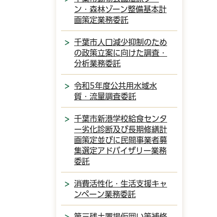
ン・森林ゾーン整備基本計
画策定業務委託
千葉市人口減少抑制のため
の政策立案に向けた調査・
分析業務委託
令和5年度公共用水域水
質・流量調査委託
千葉市新港学校給食センタ
ー劣化診断及び長期修繕計
画策定並びに民間事業者募
集選定アドバイザリー業務
委託
消費活性化・生活支援キャ
ンペーン業務委託
第三残土置場仮囲い等補修