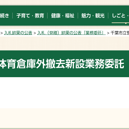
続き
子育て・教育
健康・福祉
魅力・観光
しごと
>
入札結果の公表
>
入札（見積）結果の公表「業務委託」
> 千葉市
体育倉庫外撤去新設業務委託