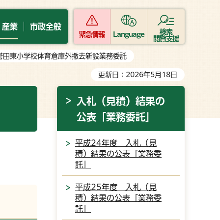
・産業
市政全般
検索
緊急情報
Language
閲覧支援
立誉田東小学校体育倉庫外撤去新設業務委託
更新日：2026年5月18日
入札（見積）結果の
公表「業務委託」
平成24年度 入札（見
積）結果の公表「業務委
託」
平成25年度 入札（見
積）結果の公表「業務委
託」