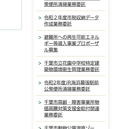
衆便所清掃業務委託
令和２年度市税収納データ
作成業務委託
避難所への再生可能エネル
ギー等導入事業プロポーザ
ル募集
千葉市立花園中学校特定建
築物環境衛生管理業務委託
令和2年度JR海浜幕張駅前
公衆便所清掃業務委託
千葉市高齢・障害事業所物
価高騰対策支援金給付関連
業務委託
千葉市動物公園湿原ゾー