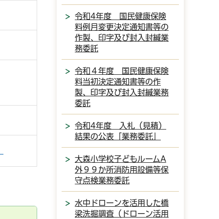
令和4年度 国民健康保険
料例月変更決定通知書等の
作製、印字及び封入封緘業
務委託
令和４年度 国民健康保険
料当初決定通知書等の作
製、印字及び封入封緘業務
委託
令和4年度 入札（見積）
結果の公表「業務委託」
）
大森小学校子どもルームA
外９９か所消防用設備等保
守点検業務委託
水中ドローンを活用した橋
梁洗掘調査（ドローン活用