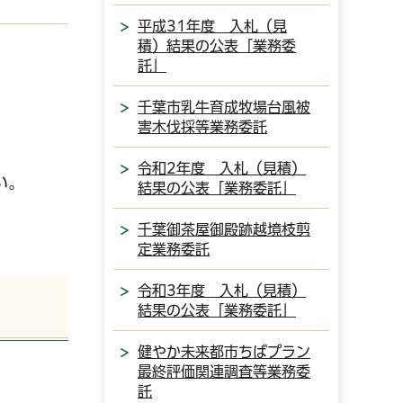
平成31年度 入札（見
積）結果の公表「業務委
託」
千葉市乳牛育成牧場台風被
害木伐採等業務委託
令和2年度 入札（見積）
い。
結果の公表「業務委託」
千葉御茶屋御殿跡越境枝剪
定業務委託
令和3年度 入札（見積）
結果の公表「業務委託」
健やか未来都市ちばプラン
最終評価関連調査等業務委
託