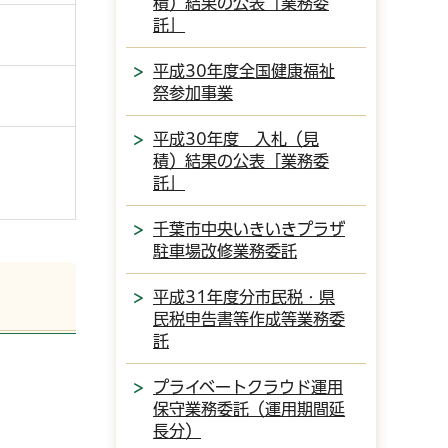
積）結果の公表「業務委
託」
平成30年度全国健康福祉
祭参加事業
平成30年度 入札（見
積）結果の公表「業務委
託」
千葉市中央いきいきプラザ
駐車場改修業務委託
平成31年度分市民税・県
民税申告書等作成等業務委
託
プライベートクラウド運用
保守業務委託（運用期間延
長分）