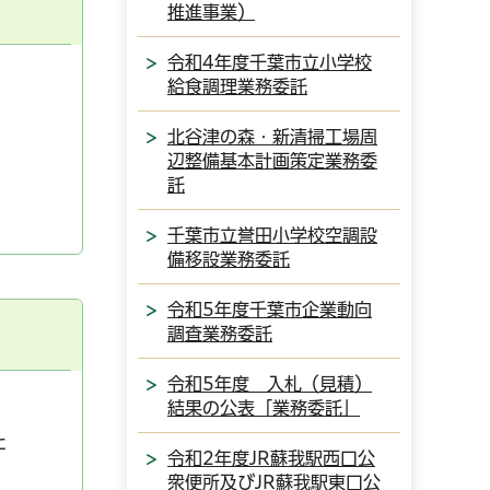
推進事業）
令和4年度千葉市立小学校
給食調理業務委託
北谷津の森・新清掃工場周
辺整備基本計画策定業務委
託
千葉市立誉田小学校空調設
備移設業務委託
令和5年度千葉市企業動向
調査業務委託
令和5年度 入札（見積）
結果の公表「業務委託」
た
令和2年度JR蘇我駅西口公
衆便所及びJR蘇我駅東口公