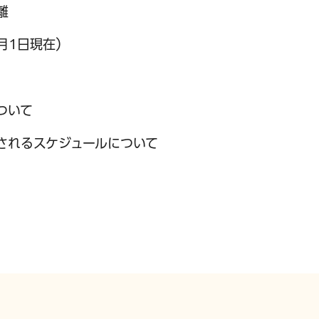
離
月1日現在）
サービス
コンビニ交付
区役所窓口オ
ついて
されるスケジュールについて