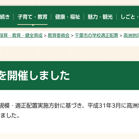
続き
子育て・教育
健康・福祉
魅力・観光
しごと
保育・教育・健全育成
>
教育委員会
>
千葉市の学校適正配置
>
高洲地
を開催しました
正規模・適正配置実施方針に基づき、平成31年3月に高洲
しました。