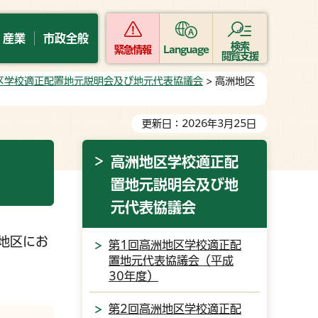
・産業
市政全般
検索
緊急情報
Language
閲覧支援
区学校適正配置地元説明会及び地元代表協議会
> 高洲地区
更新日：2026年3月25日
高洲地区学校適正配
置地元説明会及び地
元代表協議会
地区にお
第1回高洲地区学校適正配
置地元代表協議会（平成
30年度）
第2回高洲地区学校適正配