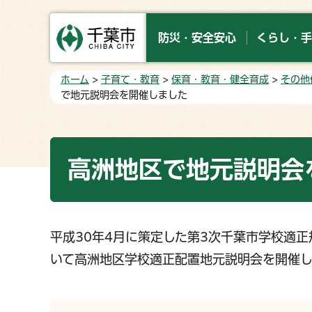
防災・安全安心
くらし・手
ホーム
>
子育て・教育
>
保育・教育・健全育成
>
その他
で地元説明会を開催しました
高洲地区で地元説明会
平成30年4月に策定した第3次千葉市学校適
いて高洲地区学校適正配置地元説明会を開催