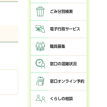
ごみ分別検索
（PDF：382KB）
電子行政サービス
職員募集
窓口の混雑状況
窓口オンライン予約
くらしの相談