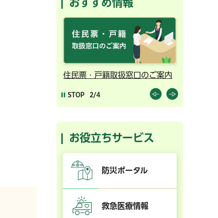
おすすめ情報
ンライン予約
住民票・戸籍取扱窓口のご案内
千葉市の
STOP
2/4
お役立ちサービス
防災ポータル
救急医療情報