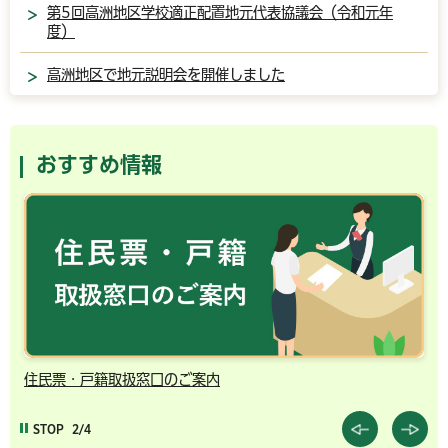
第5回高洲地区学校適正配置地元代表協議会（令和元年
度）
高洲地区で地元説明会を開催しました
おすすめ情報
住民票・戸籍取扱窓口のご案内
千
STOP
2/4