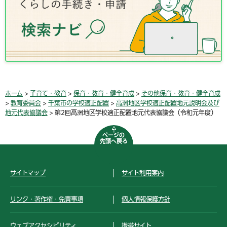
ホーム
>
子育て・教育
>
保育・教育・健全育成
>
その他保育・教育・健全育成
>
教育委員会
>
千葉市の学校適正配置
>
高洲地区学校適正配置地元説明会及び
地元代表協議会
> 第2回高洲地区学校適正配置地元代表協議会（令和元年度）
ページの
先頭へ戻る
サイトマップ
サイト利用案内
リンク・著作権・免責事項
個人情報保護方針
ウェブアクセシビリティ
携帯サイト