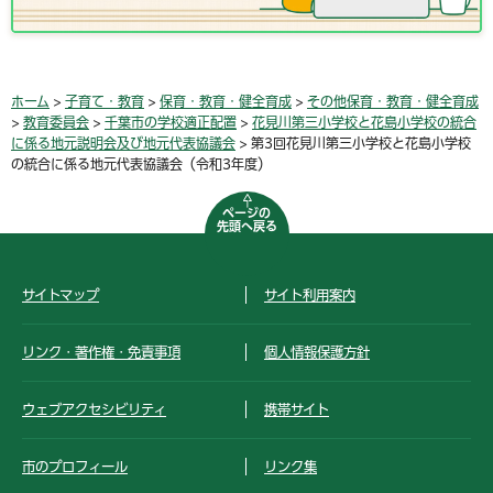
ホーム
>
子育て・教育
>
保育・教育・健全育成
>
その他保育・教育・健全育成
>
教育委員会
>
千葉市の学校適正配置
>
花見川第三小学校と花島小学校の統合
に係る地元説明会及び地元代表協議会
> 第3回花見川第三小学校と花島小学校
の統合に係る地元代表協議会（令和3年度）
ページの
先頭へ戻る
サイトマップ
サイト利用案内
リンク・著作権・免責事項
個人情報保護方針
ウェブアクセシビリティ
携帯サイト
市のプロフィール
リンク集