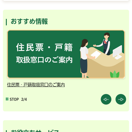
おすすめ情報
住民票・戸籍取扱窓口のご案内
千
STOP
2/4