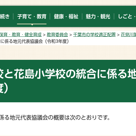
続き
子育て・教育
健康・福祉
魅力・観光
しごと
保育・教育・健全育成
>
教育委員会
>
千葉市の学校適正配置
>
花見川
合に係る地元代表協議会（令和3年度）
校と花島小学校の統合に係る
度）
係る地元代表協議会の概要は次のとおりです。