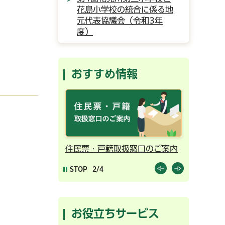
花島小学校の統合に係る地
元代表協議会（令和3年
度）
おすすめ情報
ンライン予約
住民票・戸籍取扱窓口のご案内
千葉市の
STOP
2/4
お役立ちサービス