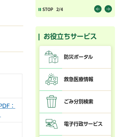
STOP
2/4
お役立ちサービス
防災ポータル
救急医療情報
ごみ分別検索
PDF：
）
電子行政サービス