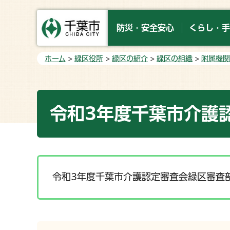
防災・安全安心
くらし・手
ホーム
>
緑区役所
>
緑区の紹介
>
緑区の組織
>
附属機関
令和3年度千葉市介護
令和3年度千葉市介護認定審査会緑区審査