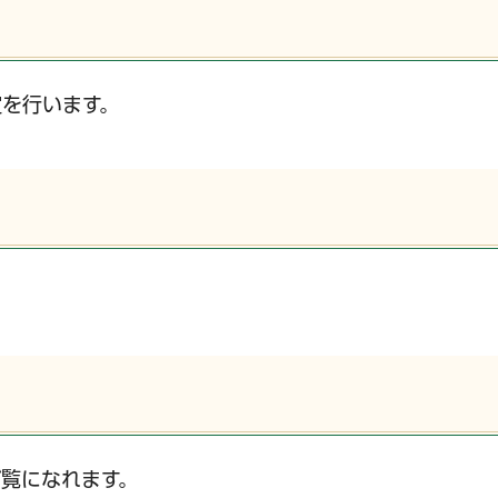
を行います。
覧になれます。
サービス
コンビニ交付
区役所窓口オ