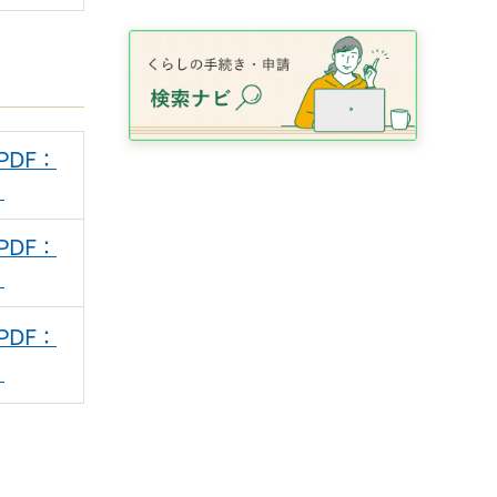
PDF：
）
PDF：
）
PDF：
）