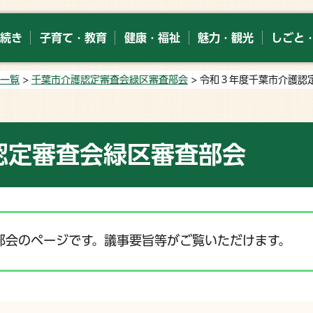
続き
子育て・教育
健康・福祉
魅力・観光
しごと
一覧
>
千葉市介護認定審査会緑区審査部会
> 令和３年度千葉市介護認
認定審査会緑区審査部会
部会のページです。議事要旨等がご覧いただけます。