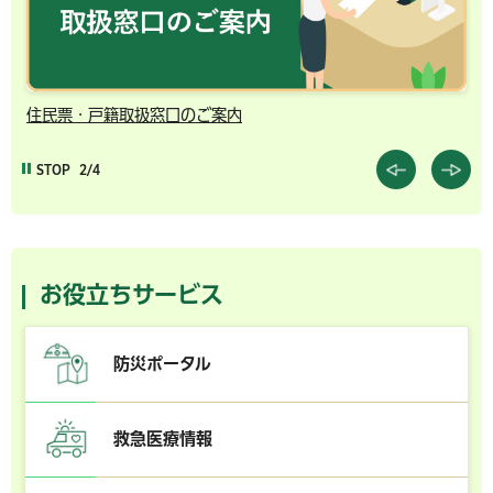
住民票・戸籍取扱窓口のご案内
千
STOP
2/4
お役立ちサービス
防災ポータル
救急医療情報