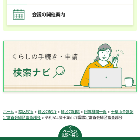
会議の開催案内
ホーム
>
緑区役所
>
緑区の紹介
>
緑区の組織
>
附属機関一覧
>
千葉市介護認
定審査会緑区審査部会
> 令和5年度千葉市介護認定審査会緑区審査部会
ページの
先頭へ戻る