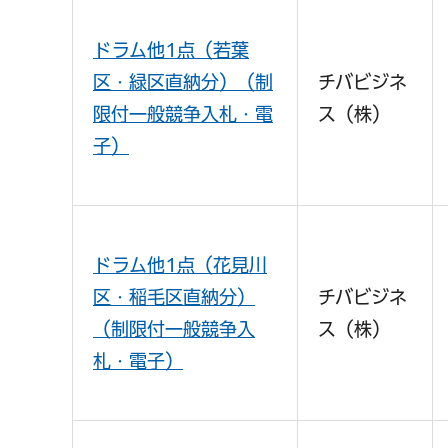
ドラム他1点（若葉
区・緑区直納分）（制
チバビジネ
限付一般競争入札・電
ス（株）
子）
ドラム他1点（花見川
区・稲毛区直納分）
チバビジネ
（制限付一般競争入
ス（株）
札・電子）