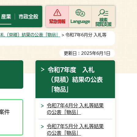
・産業
市政全般
検索
緊急情報
Language
閲覧支援
入札（見積）結果の公表「物品」
> 令和7年6月分 入札等
更新日：2025年6月1日
令和7年度 入札
（見積）結果の公表
「物品」
令和7年4月分 入札等結果
案件
の公表「物品」
令和7年5月分 入札等結果
の公表「物品」