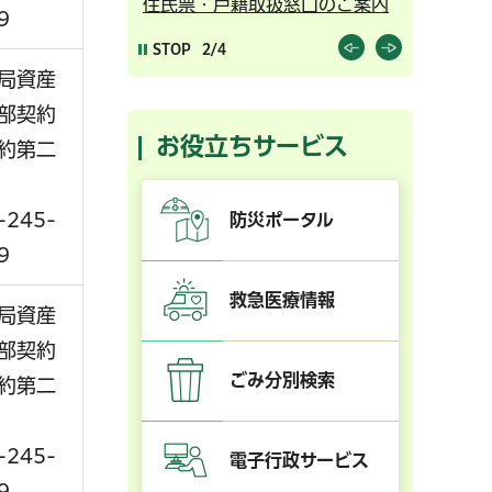
ンライン予約
住民票・戸籍取扱窓口のご案内
千葉市の
9
STOP
2/4
局資産
部契約
お役立ちサービス
約第二
-245-
防災ポータル
9
救急医療情報
局資産
部契約
ごみ分別検索
約第二
-245-
電子行政サービス
9