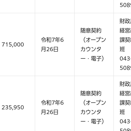
サービス
コンビニ交付
区役所窓口オ
508
財政
随意契約
経営
令和7年6
（オープン
課契
715,000
月26日
カウンタ
班
ー・電子）
043
508
財政
随意契約
経営
令和7年6
（オープン
課契
235,950
月26日
カウンタ
班
ー・電子）
043
508