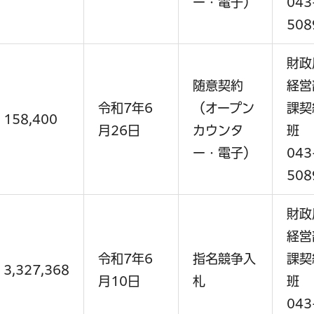
ー・電子）
043
508
財政
随意契約
経営
令和7年6
（オープン
課契
158,400
月26日
カウンタ
班
ー・電子）
043
508
財政
経営
令和7年6
指名競争入
課契
3,327,368
月10日
札
班
043