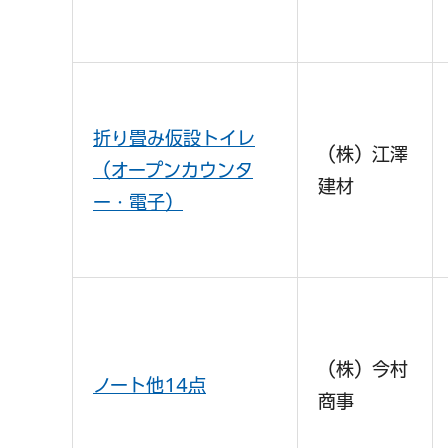
折り畳み仮設トイレ
（株）江澤
（オープンカウンタ
建材
ー・電子）
（株）今村
ノート他14点
商事