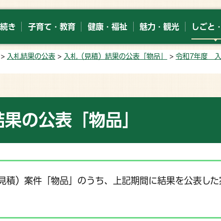
続き
子育て・教育
健康・福祉
魅力・観光
しごと
>
入札結果の公表
>
入札（見積）結果の公表「物品」
>
令和7年度 
結果の公表「物品」
見積）案件「物品」のうち、上記期間に結果を公表した