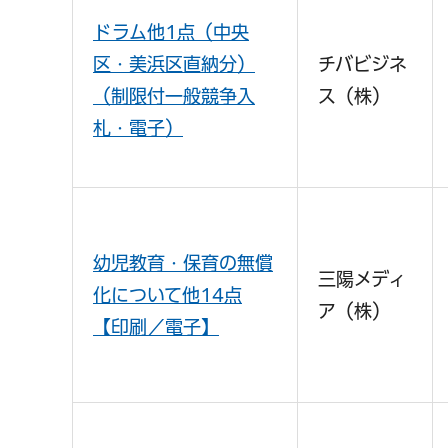
ドラム他1点（中央
区・美浜区直納分）
チバビジネ
（制限付一般競争入
ス（株）
札・電子）
幼児教育・保育の無償
三陽メディ
化について他14点
ア（株）
【印刷／電子】