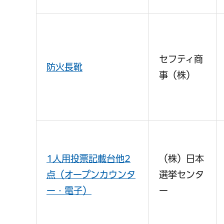
セフティ商
防火長靴
事（株）
1人用投票記載台他2
（株）日本
点（オープンカウンタ
選挙センタ
ー・電子）
ー