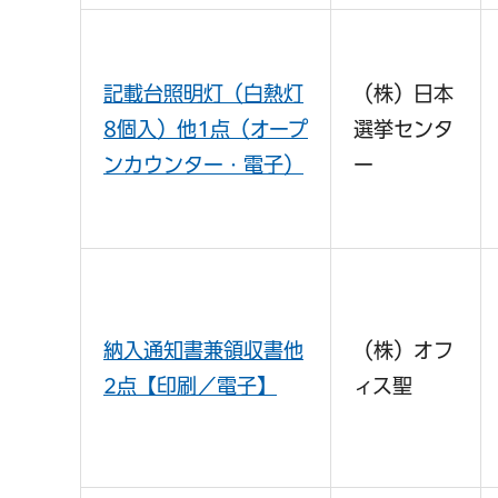
記載台照明灯（白熱灯
（株）日本
8個入）他1点（オープ
選挙センタ
ンカウンター・電子）
ー
納入通知書兼領収書他
（株）オフ
2点【印刷／電子】
ィス聖