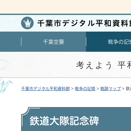
千葉空襲
戦争の記
考えよう 平
千葉市デジタル平和資料館
>
戦争の記憶
>
戦跡マップ
> 
鉄道大隊記念碑