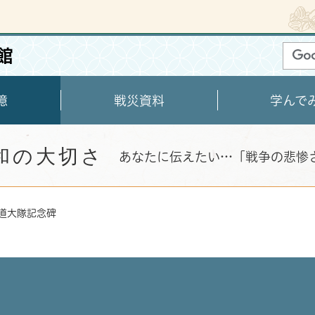
憶
戦災資料
学んで
和の大切さ
あなたに伝えたい…「戦争の悲惨
鉄道大隊記念碑