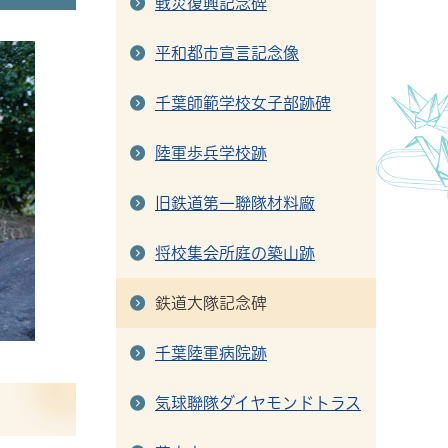
戦災復興記念碑
平和都市宣言記念像
千葉師範学校女子部跡碑
陸軍歩兵学校跡
旧鉄道第一聯隊材料廠
将校集会所庭の築山跡
鉄道大隊記念碑
千葉陸軍病院跡
気球聯隊ダイヤモンドトラス