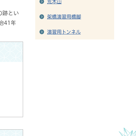
荒木山
の跡とい
架橋演習用橋脚
治41年
演習用トンネル