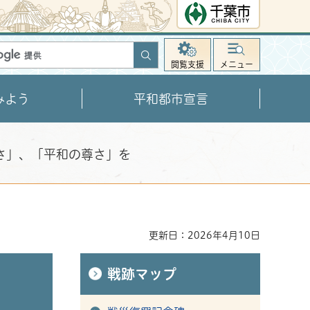
千葉市ホーム
ページ
閲覧支援
メニュー
みよう
平和都市宣言
さ」、「平和の尊さ」を
更新日：2026年4月10日
戦跡マップ