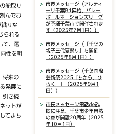
市長メッセージ（アルティ
政の舵取り
ーリ千葉B1昇格、バレー
刻んでお
ボールネーションズリーグ
が予選千葉市で開催されま
が織りな
す（2025年7月1日））
じられる
して、選
市長メッセージ（「千葉の
親子三代夏祭り」を開催
方向性を明
（2025年8月1日））
市長メッセージ（千葉国際
、将来の
芸術祭2025「ちから、ひ
らく。」（2025年9月1
なる発展に
日））
。引き続
市長メッセージ電話de詐
ィネットが
欺に注意、千葉市少年自然
してまち
の家が開設20周年（2025
年10月1日）