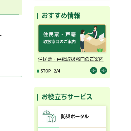
おすすめ情報
た
ンライン予約
住民票・戸籍取扱窓口のご案内
千葉市の
STOP
2/4
お役立ちサービス
防災ポータル