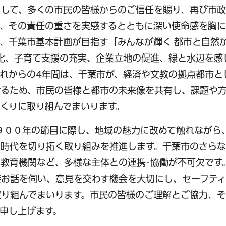
まして、多くの市民の皆様からのご信任を賜り、再び市
、その責任の重さを実感するとともに深い使命感を胸に
来、千葉市基本計画が目指す「みんなが輝く 都市と自然
化、子育て支援の充実、企業立地の促進、緑と水辺を感
れからの4年間は、千葉市が、経済や文教の拠点都市と
けるため、市民の皆様と都市の未来像を共有し、課題や
くりに取り組んでまいります。
府９００年の節目に際し、地域の魅力に改めて触れながら
な時代を切り拓く取り組みを推進します。千葉市のさら
教育機関など、多様な主体との連携･協働が不可欠です
接お話を伺い、意見を交わす機会を大切にし、セーフテ
り組んでまいります。市民の皆様のご理解とご協力、そ
申し上げます。