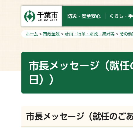
防災・安全安心
くらし・手
ホーム
>
市政全般
>
計画・行革・財政・統計等
>
その他
市長メッセージ（就任の
日））
市長メッセージ（就任のごあ