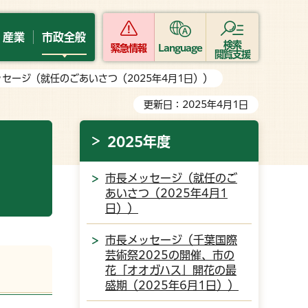
・産業
市政全般
検索
緊急情報
Language
閲覧支援
ッセージ（就任のごあいさつ（2025年4月1日））
更新日：2025年4月1日
2025年度
市長メッセージ（就任のご
あいさつ（2025年4月1
日））
市長メッセージ（千葉国際
芸術祭2025の開催、市の
花「オオガハス」開花の最
盛期（2025年6月1日））