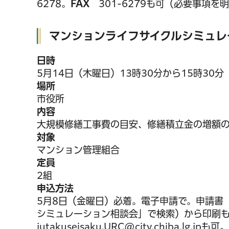
6278。
FAX
301-6279も可（必要事項を
マンションライフサイクルシミュレ
日時
5月14日（木曜日）13時30分から15時30分
場所
市役所
内容
大規模修繕工事費の目安、修繕積立金の増額
対象
マンション管理組合
定員
2組
申込方法
5月8日（金曜日）必着。電子申請で。申請書
シミュレーション相談会」で検索）から印刷
jutakuseisaku.URC@city.chiba.lg.jpも可。