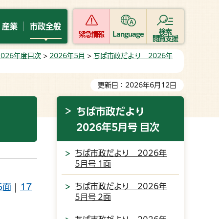
・産業
市政全般
検索
緊急情報
Language
閲覧支援
026年度目次
>
2026年5月
>
ちば市政だより 2026年
更新日：2026年6月12日
ちば市政だより
2026年5月号 目次
ちば市政だより 2026年
5月号 1面
6面
|
17
ちば市政だより 2026年
5月号 2面