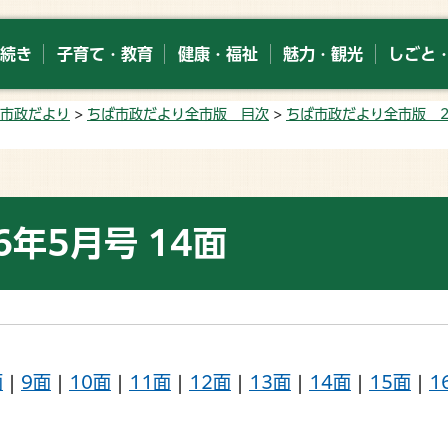
続き
子育て・教育
健康・福祉
魅力・観光
しごと
市政だより
>
ちば市政だより全市版 目次
>
ちば市政だより全市版 2
年5月号 14面
面
|
9面
|
10面
|
11面
|
12面
|
13面
|
14面
|
15面
|
1