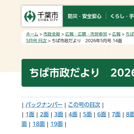
防災・安全安心
くらし・手
ホーム
>
市政全般
>
広報・広聴・市民参加
>
広報
>
ちば
5月号 目次
> ちば市政だより 2026年5月号 14面
ちば市政だより 2026
|
バックナンバー
|
この号の目次
|
|
1面
|
2面
|
3面
|
4面
|
5面
|
6面
|
7面
|
8
面
|
18面
|
19面
|