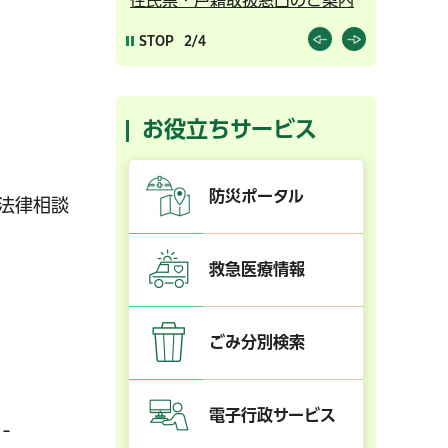
STOP
2/4
お役立ちサービス
防災ポータル
＝法律相談
救急医療情報
ごみ分別検索
電子行政サービス
-