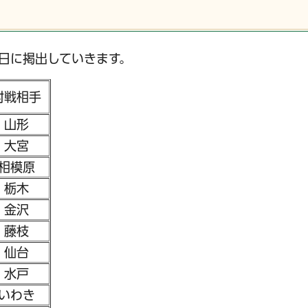
日に掲出していきます。
対戦相手
山形
大宮
相模原
栃木
区役所窓口オンライン予約
住民票・戸籍
金沢
藤枝
仙台
水戸
いわき