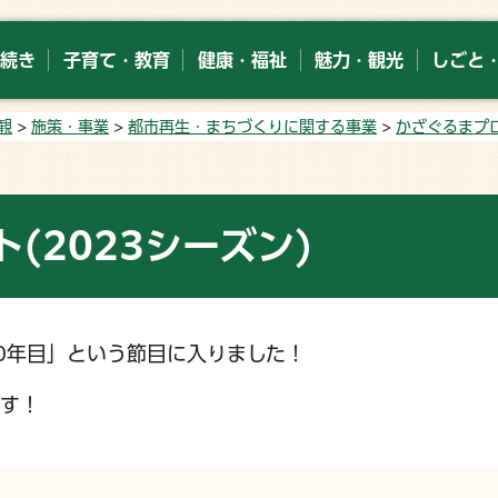
続き
子育て・教育
健康・福祉
魅力・観光
しごと
観
>
施策・事業
>
都市再生・まちづくりに関する事業
>
かざぐるまプ
(2023シーズン)
0年目」という節目に入りました！
ます！