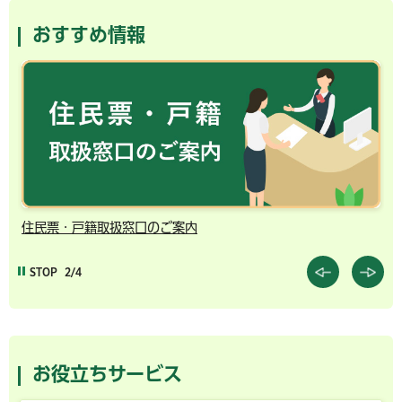
おすすめ情報
住民票・戸籍取扱窓口のご案内
千
STOP
2/4
お役立ちサービス