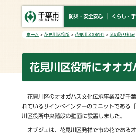
防災・安全安心
くらし・手
ホーム
>
花見川区役所
>
花見川区の紹介
>
区の取り組み
花見川区役所にオオガ
花見川区のオオガハス文化伝承事業及び千葉
れているサインペインターのユニットである「SI
川区役所中央階段の壁面に設置しました。
オブジェは、花見川区発祥で市の花であるオ