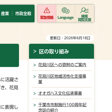
・産業
市政全般
検索
緊急情報
Language
閲覧支援
更新日：2026年6月18日
区の取り組み
花見川区への寄附のご案内
花見川区地域活性化支援事
心に活躍さ
業
だき、花見
オオガハス文化伝承事業
千葉市市制施行100周年記
に表現し
念誌の紹介