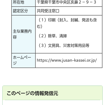
所在地
千葉県千葉市中央区亥鼻２－９－３
認定区分
共同受注窓口
（１）印刷（封入、封緘、発送も含
む）
主な業務内
（２）除草、清掃
容
（３）文房具、災害対策用品等
ホームペー
https://www.jusan-kassei.or.jp/
ジ
このページの情報発信元