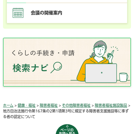
会議の開催案内
ホーム
>
健康・福祉
>
障害者福祉
>
その他障害者福祉
>
障害者福祉施設製品
>
地方自治法施行令第167条の2第1項第3号に規定する障害者支援施設等に準ず
る者の認定について
ページの
先頭へ戻る