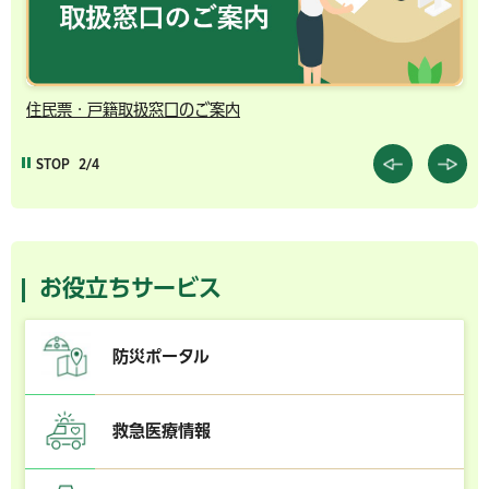
住民票・戸籍取扱窓口のご案内
千
STOP
2/4
お役立ちサービス
防災ポータル
救急医療情報