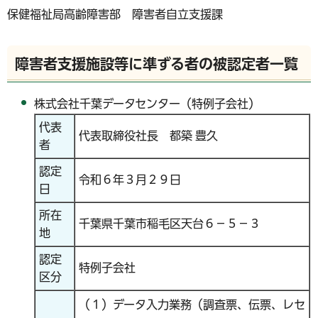
保健福祉局高齢障害部 障害者自立支援課
障害者支援施設等に準ずる者の被認定者一覧
株式会社千葉データセンター（特例子会社）
代表
代表取締役社長 都築 豊久
者
認定
令和６年３月２９日
日
所在
千葉県千葉市稲毛区天台６－５－３
地
認定
特例子会社
区分
（１）データ入力業務（調査票、伝票、レセ