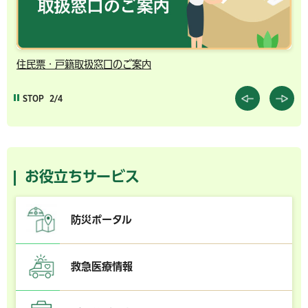
住民票・戸籍取扱窓口のご案内
千
STOP
2/4
お役立ちサービス
防災ポータル
救急医療情報