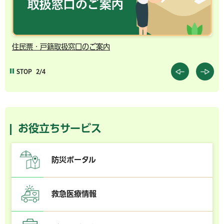
住民票・戸籍取扱窓口のご案内
千
STOP
2/4
お役立ちサービス
防災ポータル
救急医療情報