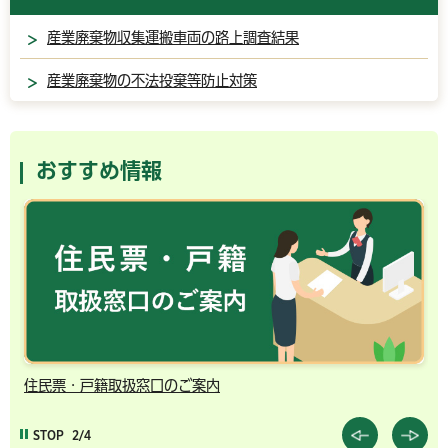
産業廃棄物収集運搬車両の路上調査結果
産業廃棄物の不法投棄等防止対策
おすすめ情報
住民票・戸籍取扱窓口のご案内
千
STOP
2/4