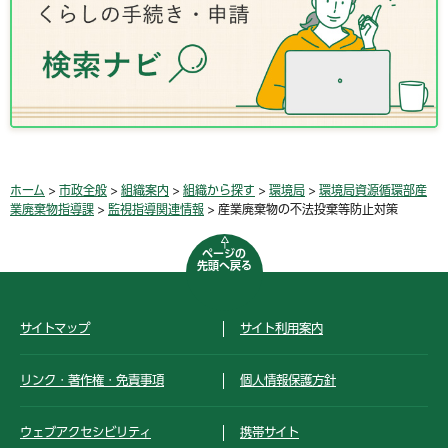
ホーム
>
市政全般
>
組織案内
>
組織から探す
>
環境局
>
環境局資源循環部産
業廃棄物指導課
>
監視指導関連情報
> 産業廃棄物の不法投棄等防止対策
ページの
先頭へ戻る
サイトマップ
サイト利用案内
リンク・著作権・免責事項
個人情報保護方針
ウェブアクセシビリティ
携帯サイト