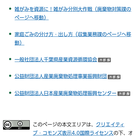
雑がみを資源に！雑がみ分別大作戦（廃棄物対策課の
ページへ移動）
家庭ごみの分け方・出し方（収集業務課のページへ移
動）
一般社団法人千葉県産業資源循環協会
（外部サイ
公益財団法人産業廃棄物処理事業振興財団
（外部
公益財団法人日本産業廃棄物処理振興センター
（
このページの本文エリアは、
クリエイティ
ブ・コモンズ表示4.0国際ライセンス
の下、オ