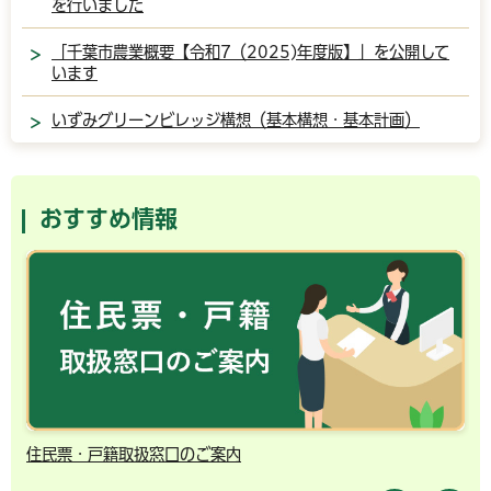
を行いました
「千葉市農業概要【令和7（2025)年度版】」を公開して
います
いずみグリーンビレッジ構想（基本構想・基本計画）
おすすめ情報
住民票・戸籍取扱窓口のご案内
千