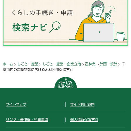
ホーム
>
しごと・産業
>
しごと・産業・企業立地
>
農林業
>
計画・統計
> 千
葉市内の建築物等における木材利用促進方針
ページの
先頭へ戻る
サイトマップ
サイト利用案内
リンク・著作権・免責事項
個人情報保護方針