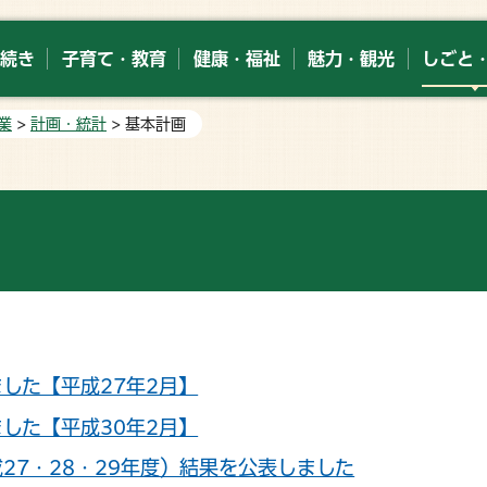
続き
子育て・教育
健康・福祉
魅力・観光
しごと
業
>
計画・統計
> 基本計画
した【平成27年2月】
した【平成30年2月】
27・28・29年度）結果を公表しました