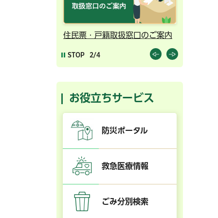
ンライン予約
住民票・戸籍取扱窓口のご案内
千葉市の
STOP
2/4
お役立ちサービス
防災ポータル
救急医療情報
ごみ分別検索