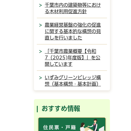
千葉市内の建築物等におけ
る木材利用促進方針
農業経営基盤の強化の促進
に関する基本的な構想の見
直しを行いました
「千葉市農業概要【令和
7（2025)年度版】」を公
開しています
いずみグリーンビレッジ構
想（基本構想・基本計画）
おすすめ情報