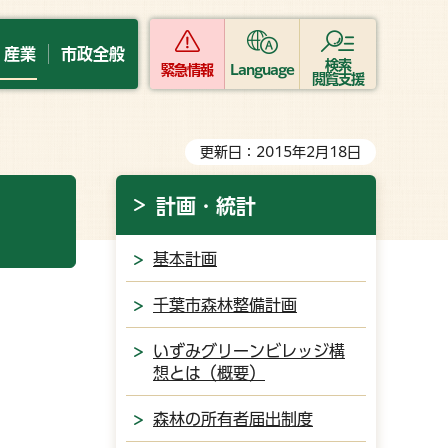
・産業
市政全般
検索
緊急情報
Language
閲覧支援
更新日：2015年2月18日
計画・統計
基本計画
千葉市森林整備計画
いずみグリーンビレッジ構
想とは（概要）
森林の所有者届出制度