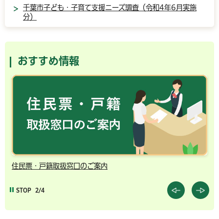
千葉市子ども・子育て支援ニーズ調査（令和4年6月実施
分）
おすすめ情報
住民票・戸籍取扱窓口のご案内
千
STOP
2/4