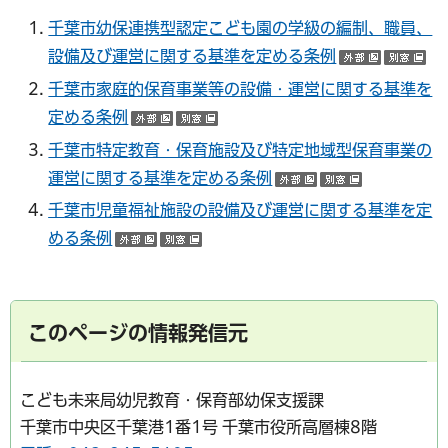
千葉市幼保連携型認定こども園の学級の編制、職員、
設備及び運営に関する基準を定める条例
（外部サ
（
千葉市家庭的保育事業等の設備・運営に関する基準を
定める条例
（外部サイトへリンク）
（別ウインドウで開く）
千葉市特定教育・保育施設及び特定地域型保育事業の
運営に関する基準を定める条例
（外部サイトへリ
（別ウイン
千
葉市児童福祉施設の設備及び運営に関する基準を定
める条例
（外部サイトへリンク）
（別ウインドウで開く）
このページの情報発信元
こども未来局幼児教育・保育部幼保支援課
千葉市中央区千葉港1番1号 千葉市役所高層棟8階