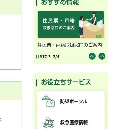
おすすめ情報
ンライン予約
住民票・戸籍取扱窓口のご案内
千葉市の
STOP
2/4
お役立ちサービス
防災ポータル
た
救急医療情報