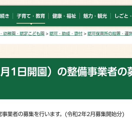
続き
子育て・教育
健康・福祉
魅力・観光
しごと
・幼稚園・認定こども園
>
認可・助成・寄付
>
認可保育所の設置・運
4月1日開園）の整備事業者の
事業者の募集を行います。(令和2年2月募集開始分)
。