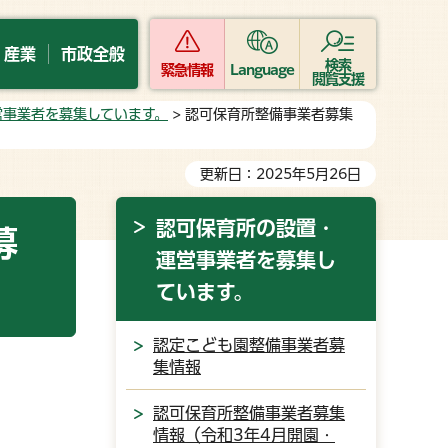
・産業
市政全般
検索
緊急情報
Language
閲覧支援
営事業者を募集しています。
> 認可保育所整備事業者募集
更新日：2025年5月26日
認可保育所の設置・
募
運営事業者を募集し
ています。
認定こども園整備事業者募
集情報
認可保育所整備事業者募集
情報（令和3年4月開園・