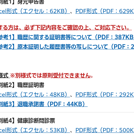
別紙1】身元申告書
xcel形式（エクセル：62KB）
、
PDF形式（PDF：629
する方は、必ず下記内容をご確認の上、ご対応下さい。
参考1】職歴に関する証明書等について（PDF：387K
参考2】原本証明した履歴書等の写しについて（PDF：2
様式
※別様式では原則
受付できません
。
別紙2】職歴証明書
xcel形式（エクセル：48KB）
、
PDF形式（PDF：292
別紙3】退職承諾書（PDF：44KB）
別紙4】健康診断問診票
xcel形式（エクセル：53KB）
、
PDF形式（PDF：500