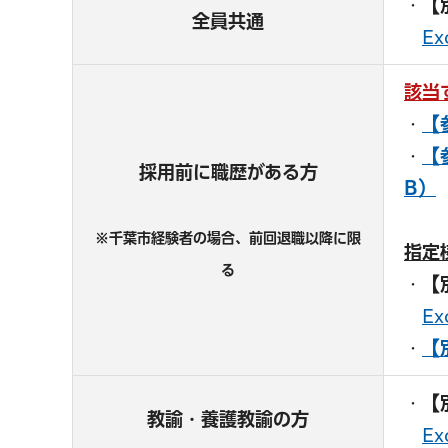
・
【
全員共通
E
該当
・
【
・
【
採用前に職歴がある方
B）
※千葉市経験者の場合、前回退職以降に限
指定
る
・
【
E
・
【
・
【
教諭・養護教諭の方
E