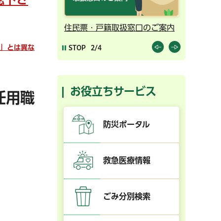
ンライン予約
住民票・戸籍取扱窓口のご案内
千葉市の
物」とは異な
STOP
2/4
お役立ちサービス
任用職
防災ポータル
救急医療情報
ごみ分別検索