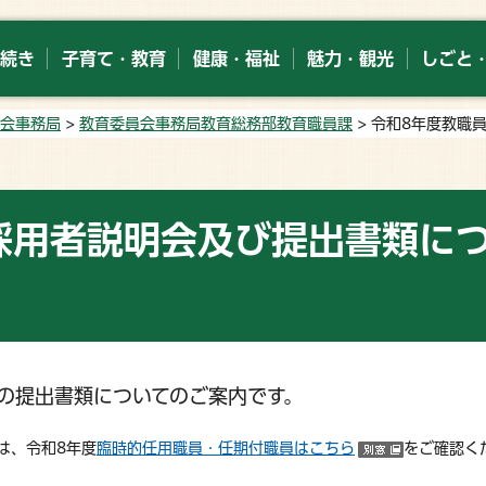
続き
子育て・教育
健康・福祉
魅力・観光
しごと
会事務局
>
教育委員会事務局教育総務部教育職員課
> 令和8年度教職
採用者説明会及び提出書類に
の提出書類についてのご案内です。
は、令和8年度
臨時的任用職員・任期付職員はこちら
をご確認く
（別ウイン