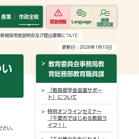
・産業
市政全般
検索
緊急情報
Language
閲覧支援
員新規採用者説明会及び提出書類について
更新日：2026年1月15日
教育委員会事務局教
つい
育総務部教育職員課
「教員奨学金返還サポー
ト」について
特別オンラインセミナー
「千葉市ではじめる教員ラ
イフ！」
ださい。
ドウで開く）