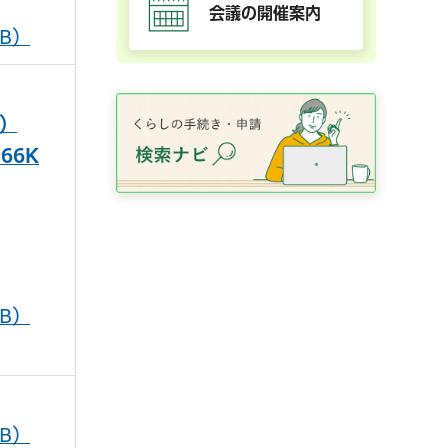
会議の開催案内
KB）
B）
66K
KB）
KB）