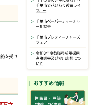
「千の葉の先生になる」～
千葉市で花ひらく教員ライ
フ。～
千葉市ペーパーティーチャ
ー相談会
千葉市プレティーチャーズ
フェア
令和8年度教職員新規採用
連絡を受け
者説明会及び提出書類につ
いて
おすすめ情報
認下さ