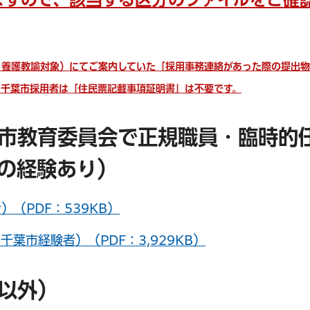
サービス
コンビニ交付
区役所窓口オ
・養護教諭対象）
にてご案内していた「採用事務連絡があった際の提出
。
千葉市採用者は「住民票記載事項証明書」は不要です。
市教育委員会で正規職員・臨時的
の経験あり）
（PDF：539KB）
葉市経験者）（PDF：3,929KB）
以外）