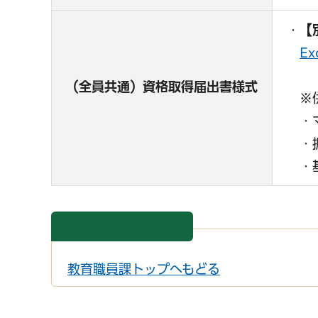
・
【
E
（全員共通）資格取得届出書様式
※併
・マ
・振
・基
教育職員課トップへもどる