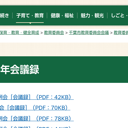
続き
子育て・教育
健康・福祉
魅力・観光
しごと
保育・教育・健全育成
>
教育委員会
>
千葉市教育委員会会議
>
教育委
9年会議録
例会［会議録］（PDF：42KB）
会［会議録］（PDF：70KB）
例会［会議録］（PDF：78KB）