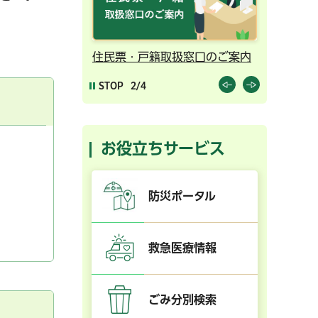
ンライン予約
住民票・戸籍取扱窓口のご案内
千葉市の
STOP
2/4
お役立ちサービス
防災ポータル
救急医療情報
ごみ分別検索