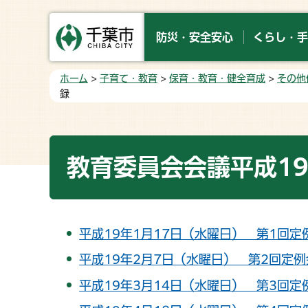
防災・安全安心
くらし・手
ホーム
>
子育て・教育
>
保育・教育・健全育成
>
その他
録
教育委員会会議平成1
平成19年1月17日（水曜日） 第1回定
平成19年2月7日（水曜日） 第2回定例
平成19年3月14日（水曜日） 第3回定