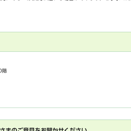
サービス
コンビニ交付
区役所窓口オ
0階
さまのご意見をお聞かせください