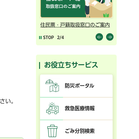
ンライン予約
住民票・戸籍取扱窓口のご案内
千葉市の
STOP
2/4
お役立ちサービス
防災ポータル
さい。
救急医療情報
ごみ分別検索