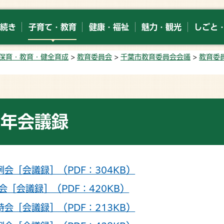
続き
子育て・教育
健康・福祉
魅力・観光
しごと
保育・教育・健全育成
>
教育委員会
>
千葉市教育委員会会議
>
教育委
4年会議録
例会［会議録］（PDF：304KB）
会［会議録］（PDF：420KB）
時会［会議録］（PDF：213KB）