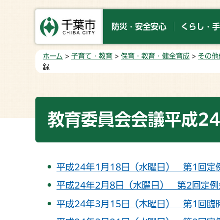
防災・安全安心
くらし・手
ホーム
>
子育て・教育
>
保育・教育・健全育成
>
その他
録
教育委員会会議平成2
平成24年1月18日（水曜日） 第1回定
平成24年2月8日（水曜日） 第2回定例
平成24年3月15日（木曜日） 第1回臨