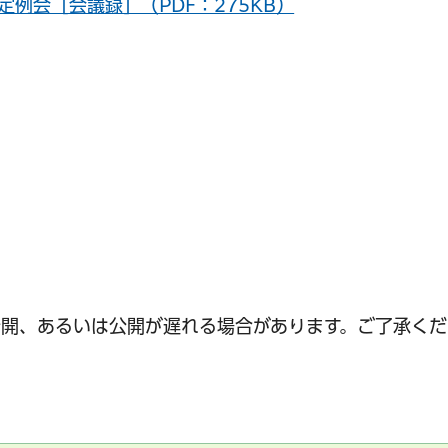
定例会［会議録］（PDF：275KB）
サービス
コンビニ交付
区役所窓口オ
開、あるいは公開が遅れる場合があります。ご了承くだ