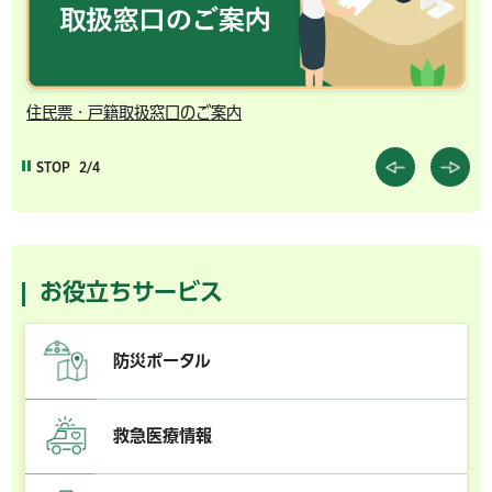
住民票・戸籍取扱窓口のご案内
千
STOP
2/4
お役立ちサービス
防災ポータル
救急医療情報