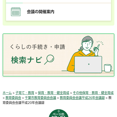
会議の開催案内
ホーム
>
子育て・教育
>
保育・教育・健全育成
>
その他保育・教育・健全育成
>
教育委員会
>
千葉市教育委員会会議
>
教育委員会会議平成26年会議録
> 教
育委員会会議平成20年会議録
ページの