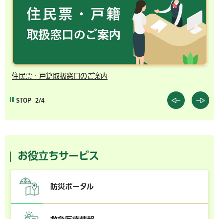
住民票・戸籍取扱窓口のご案内
千
STOP
2/4
お役立ちサービス
防災ポータル