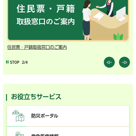
住民票・戸籍取扱窓口のご案内
千
STOP
2/4
お役立ちサービス
防災ポータル