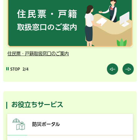
住民票・戸籍取扱窓口のご案内
千
STOP
2/4
お役立ちサービス
防災ポータル