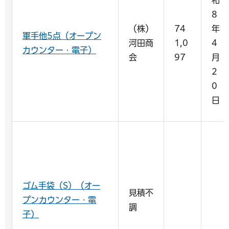
8
（株）
74
年
軍手他5点（オープン
河田商
1,0
4
カウンター・電子）
会
97
月
2
0
日
ゴム手袋（S）（オー
見積不
プンカウンター・電
調
子）