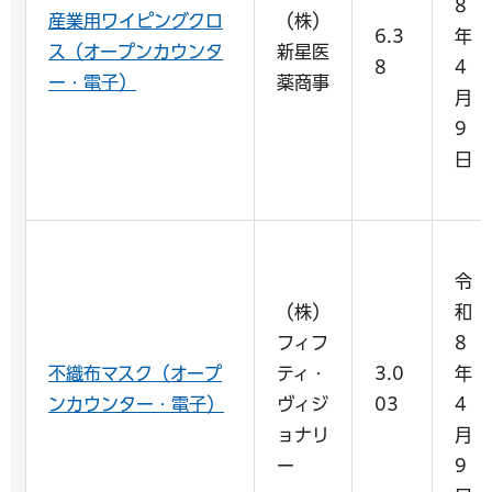
8
産業用ワイピングクロ
（株）
6.3
年
ス（オープンカウンタ
新星医
8
4
ー・電子）
薬商事
月
9
日
令
（株）
和
フィフ
8
不織布マスク（オープ
ティ・
3.0
年
ンカウンター・電子）
ヴィジ
03
4
ョナリ
月
ー
9