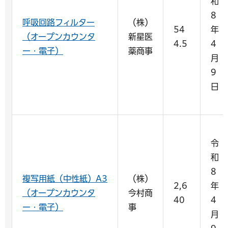
和
8
呼吸回路フィルター
（株）
54
年
（オープンカウンタ
新星医
4.5
4
ー・電子）
薬商事
月
9
日
令
和
8
複写用紙（中性紙）A3
（株）
2,6
年
（オープンカウンタ
今村商
40
4
ー・電子）
事
月