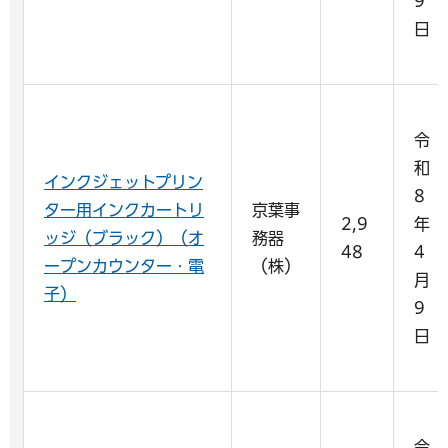
9
日
令
和
インクジェットプリン
8
ター用インクカートリ
京葉事
2,9
年
ッジ（ブラック）（オ
務器
48
4
ープンカウンター・電
（株）
月
子）
9
日
令