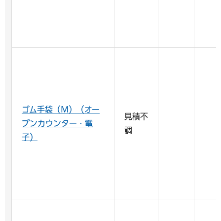
ゴム手袋（M）（オー
見積不
プンカウンター・電
調
子）