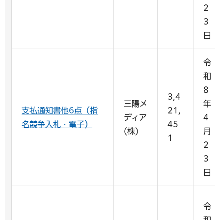
2
3
日
令
和
8
3,4
三陽メ
年
支払通知書他6点（指
21,
ディア
4
名競争入札・電子）
45
(株)
月
1
2
3
日
令
和