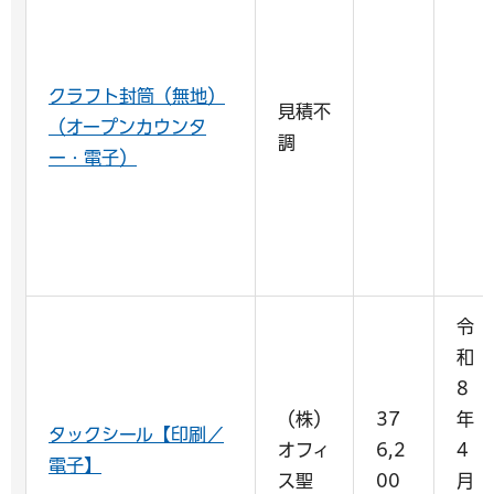
クラフト封筒（無地）
見積不
（オープンカウンタ
調
ー・電子）
令
和
8
（株）
37
年
タックシール【印刷／
オフィ
6,2
4
電子】
ス聖
00
月