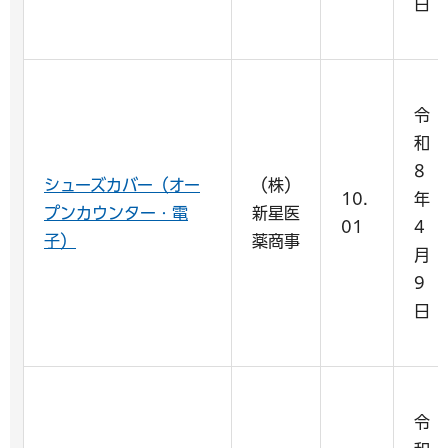
日
令
和
8
シューズカバー（オー
（株）
10.
年
プンカウンター・電
新星医
01
4
子）
薬商事
月
9
日
令