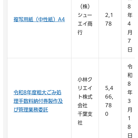
（株）
8
シュー
2,1
年
複写用紙（中性紙）A4
エイ商
78
4
行
月
7
日
令
和
小林ク
8
リエイ
5,4
令和8年度粗大ごみ処
年
ト株式
66,
理手数料納付券製作及
3
会社
78
び管理業務委託
月
千葉支
0
1
社
8
日