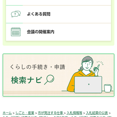
よくある質問
会議の開催案内
ホーム
>
しごと・産業
>
市が発注する仕事
>
入札情報等
>
入札結果の公表
>