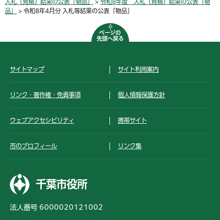
入札（見積）結果の公表「物品」
>
令和8年度 入札（見積）結果の公表「物
品」
> 令和8年4月分 入札等結果の公表「物品」
ページの
先頭へ戻る
サイトマップ
サイト利用案内
リンク・著作権・免責事項
個人情報保護方針
ウェブアクセシビリティ
携帯サイト
市のプロフィール
リンク集
千葉市役所
法人番号 6000020121002