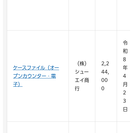
令
和
8
（株）
2,2
ケースファイル（オー
年
シュー
44,
プンカウンター・電
4
エイ商
00
子）
月
行
0
2
3
日