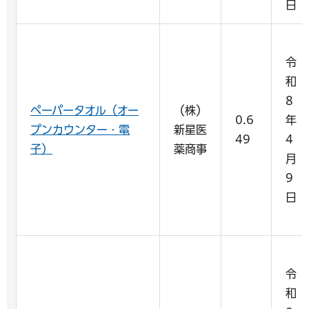
日
令
和
8
ペーパータオル（オー
（株）
0.6
年
プンカウンター・電
新星医
49
4
子）
薬商事
月
9
日
令
和