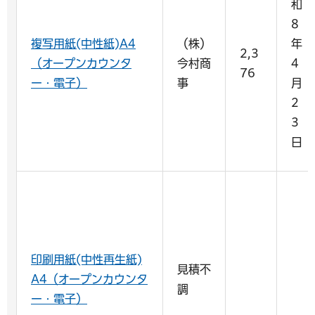
和
8
複写用紙(中性紙)A4
（株）
年
2,3
（オープンカウンタ
今村商
4
76
ー・電子）
事
月
2
3
日
印刷用紙(中性再生紙)
見積不
A4（オープンカウンタ
調
ー・電子）