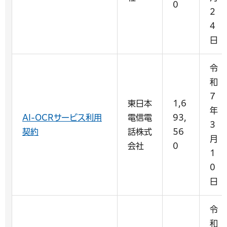
0
2
4
日
令
和
7
東日本
1,6
年
AI-OCRサービス利用
電信電
93,
3
契約
話株式
56
月
会社
0
1
0
日
令
和