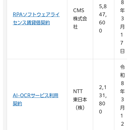
８
5,8
CMS
年
RPAソフトウェアライ
47,
株式会
３
センス賃貸借契約
60
社
月
0
1
7
日
令
和
８
2,1
NTT
年
AI-OCRサービス利用
31,
東日本
３
契約
80
（株）
月
0
1
２