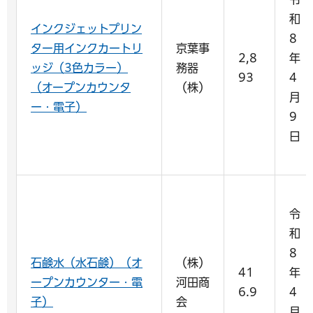
和
インクジェットプリン
8
ター用インクカートリ
京葉事
2,8
年
ッジ（3色カラー）
務器
93
4
（オープンカウンタ
（株）
月
ー・電子）
9
日
令
和
8
石鹸水（水石鹸）（オ
（株）
41
年
ープンカウンター・電
河田商
6.9
4
子）
会
月