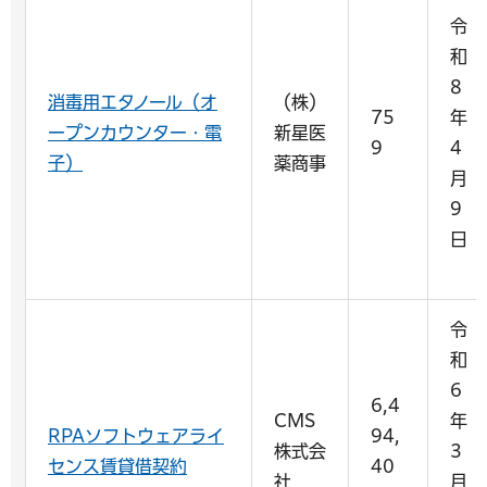
令
和
8
消毒用エタノール（オ
（株）
75
年
ープンカウンター・電
新星医
9
4
子）
薬商事
月
9
日
令
和
6
6,4
CMS
年
RPAソフトウェアライ
94,
株式会
3
センス賃貸借契約
40
社
月