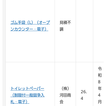
ゴム手袋（L）（オープ
見積不
ンカウンター・電子）
調
令
和
8
トイレットペーパー
（株）
年
26.
（制限付一般競争入
河田商
4
4
札・電子）
会
月