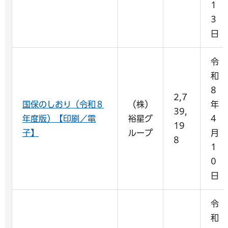
1
3
日
令
和
8
2,7
国保のしおり（令和８
（株）
年
39,
年度版）【印刷／電
裕星グ
4
19
子】
ループ
月
8
1
0
日
令
和