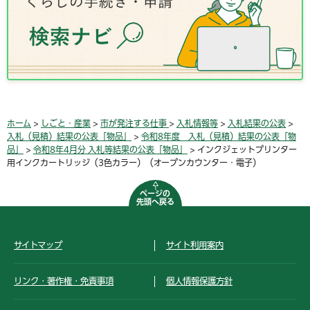
ホーム
>
しごと・産業
>
市が発注する仕事
>
入札情報等
>
入札結果の公表
>
入札（見積）結果の公表「物品」
>
令和8年度 入札（見積）結果の公表「物
品」
>
令和8年4月分 入札等結果の公表「物品」
> インクジェットプリンター
用インクカートリッジ（3色カラー）（オープンカウンター・電子）
ページの
先頭へ戻る
サイトマップ
サイト利用案内
リンク・著作権・免責事項
個人情報保護方針