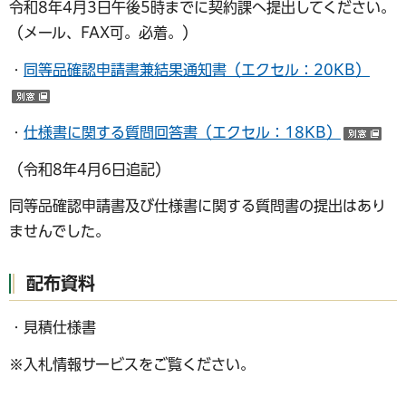
令和8年4月3日午後5時までに契約課へ提出してください。
（メール、FAX可。必着。）
・
同等品確認申請書兼結果通知書（エクセル：20KB）
（別ウインドウで開く）
・
仕様書に関する質問回答書（エクセル：18KB）
（
（令和8年4月6日追記）
同等品確認申請書及び仕様書に関する質問書の提出はあり
ませんでした。
配布資料
・見積仕様書
※入札情報サービスをご覧ください。