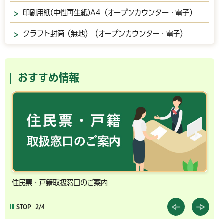
印刷用紙(中性再生紙)A4（オープンカウンター・電子）
クラフト封筒（無地）（オープンカウンター・電子）
おすすめ情報
住民票・戸籍取扱窓口のご案内
千
STOP
2/4