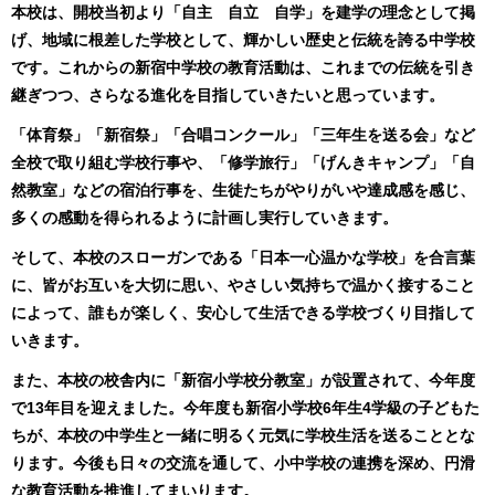
本校は、開校当初より「自主 自立 自学」を建学の理念として掲
げ、地域に根差した学校として、輝かしい歴史と伝統を誇る中学校
です。これからの新宿中学校の教育活動は、これまでの伝統を引き
継ぎつつ、さらなる進化を目指していきたいと思っています。
「体育祭」「新宿祭」「合唱コンクール」「三年生を送る会」など
全校で取り組む学校行事や、「修学旅行」「げんきキャンプ」「自
然教室」などの宿泊行事を、生徒たちがやりがいや達成感を感じ、
多くの感動を得られるように計画し実行していきます。
そして、本校のスローガンである「日本一心温かな学校」を合言葉
に、皆がお互いを大切に思い、やさしい気持ちで温かく接すること
によって、誰もが楽しく、安心して生活できる学校づくり目指して
いきます。
また、本校の校舎内に「新宿小学校分教室」が設置されて、今年度
で13年目を迎えました。今年度も新宿小学校6年生4学級の子どもた
ちが、本校の中学生と一緒に明るく元気に学校生活を送ることとな
ります。今後も日々の交流を通して、小中学校の連携を深め、円滑
な教育活動を推進してまいります。