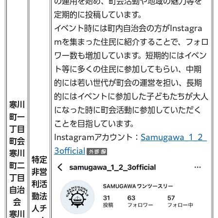
の運用を始め、町会活動や地域の魅力等を
定期的に投稿しています。
イベント時には町内自治会の方がInstagra
mを集まった住民に紹介することで、フォロ
ワー数も増加しています。短期的にはイベン
ト等に多くの住民に参加してもらい、中期
的には若い世代が町会の運営を担い、長期
的にはイベントに参加した子どもたちが大人
寒川
になった時に町会活動に参加していただく
町一
ことを目指しています。
丁目
Instagramアカウント：
Samugawa_1_2_
町会
3official
寒川
（外部サイトへリンク）
特定
町二
非営
丁目
利活
自治
動法
会
人チ
寒川