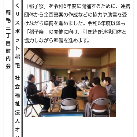
く
「稲子祭」を令和6年度に開催するために、連携
稲
り
団体から企画書案の作成などの協力や助言を受
毛
ス
けながら準備を進めました。令和6年度以降も
三
ポ
「稲子祭」の開催に向け、引き続き連携団体と
丁
ッ
協力しながら準備を進めます。
目
ト
町
稲
内
毛
会
社
会
福
祉
法
人
オ