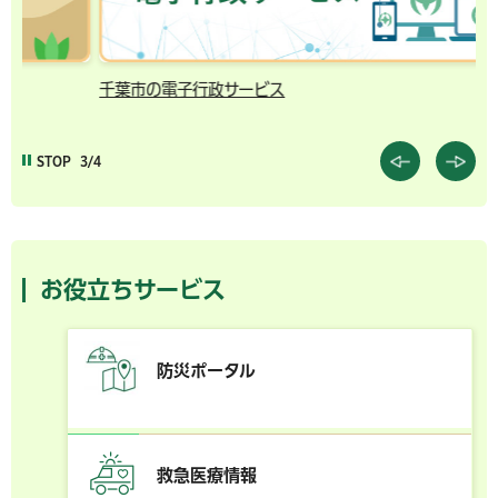
千葉市の電子行政サービス
コ
STOP
3/4
お役立ちサービス
防災ポータル
救急医療情報