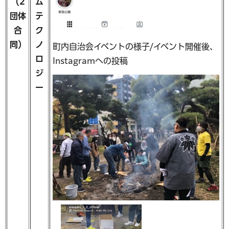
（2
ム
団体
テ
合
ク
同）
ノ
町内自治会イベントの様子/イベント開催後、
ロ
Instagramへの投稿
ジ
ー