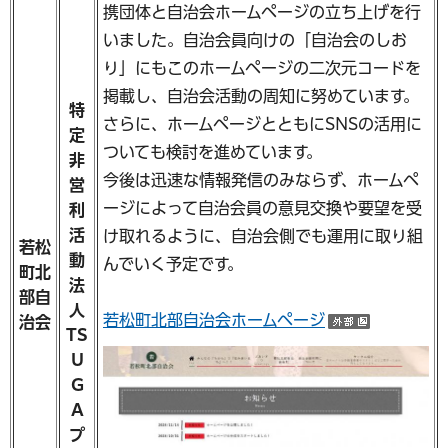
携団体と自治会ホームページの立ち上げを行
いました。自治会員向けの「自治会のしお
り」にもこのホームページの二次元コードを
掲載し、自治会活動の周知に努めています。
特
さらに、ホームページとともにSNSの活用に
定
ついても検討を進めています。
非
今後は迅速な情報発信のみならず、ホームペ
営
ージによって自治会員の意見交換や要望を受
利
活
け取れるように、自治会側でも運用に取り組
若松
動
んでいく予定です。
町北
法
部自
人
若松町北部自治会ホームページ
治会
（外部サ
TS
U
G
A
プ