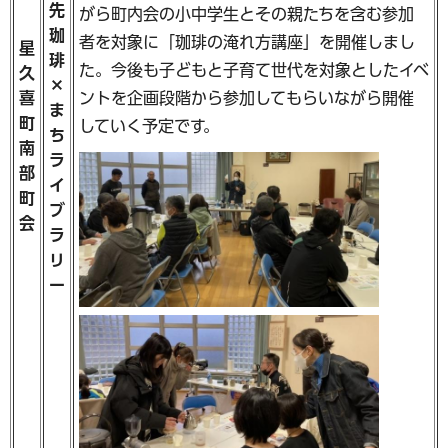
先
がら町内会の小中学生とその親たちを含む参加
珈
者を対象に「珈琲の淹れ方講座」を開催しまし
星
琲
た。今後も子どもと子育て世代を対象としたイベ
久
×
ントを企画段階から参加してもらいながら開催
喜
ま
町
していく予定です。
ち
南
ラ
部
イ
町
ブ
会
ラ
リ
ー