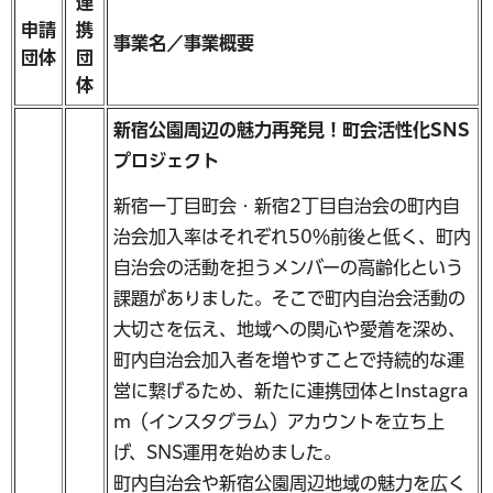
連
申請
携
事業名／事業概要
団体
団
体
新宿公園周辺の魅力再発見！町会活性化SNS
プロジェクト
新宿一丁目町会・新宿2丁目自治会の町内自
治会加入率はそれぞれ50％前後と低く、町内
自治会の活動を担うメンバーの高齢化という
課題がありました。そこで町内自治会活動の
大切さを伝え、地域への関心や愛着を深め、
町内自治会加入者を増やすことで持続的な運
営に繋げるため、新たに連携団体とInstagra
m（インスタグラム）アカウントを立ち上
げ、SNS運用を始めました。
町内自治会や新宿公園周辺地域の魅力を広く