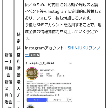
伝えるため、町内自治会活動や周辺の店舗・
イベント等をInstagramに定期的に投稿して
おり、フォロワー数も増加しています。
今後もSNSアカウントを活用することで、地
域全体の情報発信力を向上していく予定で
特
す。
定
非
Instagramアカウント：
SHINJUKUワンツ
新宿
営
ー
（外部サイトへリンク）
一丁
利
目町
活
会
動
新宿
法
2丁
人
目自
チ
治会
ー