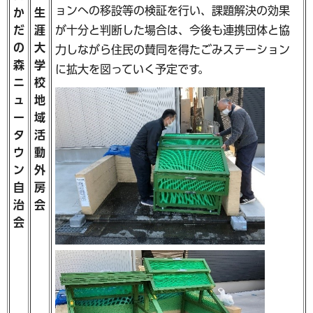
ョンへの移設等の検証を行い、課題解決の効果
か
生
が十分と判断した場合は、今後も連携団体と協
だ
涯
の
大
力しながら住民の賛同を得たごみステーション
森
学
に拡大を図っていく予定です。
ニ
校
ュ
地
ー
域
タ
活
ウ
動
ン
外
自
房
治
会
会