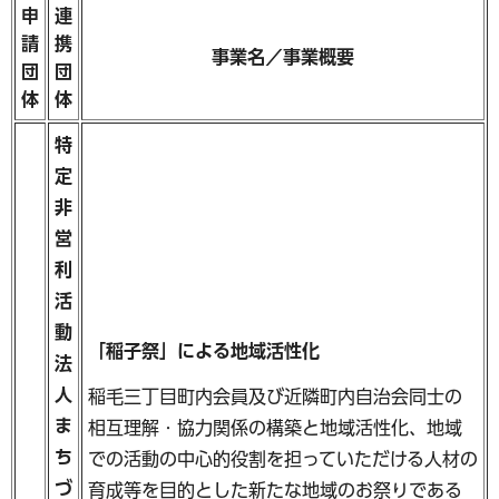
申
連
請
携
事業名／事業概要
団
団
体
体
特
定
非
営
利
活
動
「稲子祭」による地域活性化
法
人
稲毛三丁目町内会員及び近隣町内自治会同士の
ま
相互理解・協力関係の構築と地域活性化、地域
ち
での活動の中心的役割を担っていただける人材の
づ
育成等を目的とした新たな地域のお祭りである