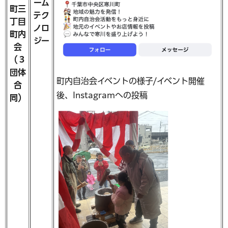
ーム
町三
テク
丁目
ノロ
町内
ジー
会
（３
団体
町内自治会イベントの様子/イベント開催
合
後、Instagramへの投稿
同）