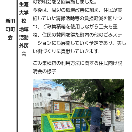
の説明会を２回実施しました。
生涯
今後は、周辺の環境改善に加え、住民が実
大学
施していた清掃活動等の負担軽減を図りつ
新田
校
つ、ごみ集積箱を使用しながら工夫を重
町町
地域
ね、住民の賛同を得た町内の他のごみステ
会
活動
ーションにも展開していく予定であり、美し
外房
い街づくりに貢献していきます。
会
ごみ集積箱の利用方法に関する住民向け説
明会の様子