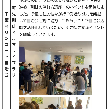
体からの助言や支援を受けながら企画・準備を
進め「珈琲の淹れ方講座」のイベントを開催しま
軒
した。今後も住民個々が持つ知識や能力を発掘
千
先
葉
珈
して自治会活動に協力してもらうことで自治会活
マ
琲
動を活性化していくため、引き続き交流イベント
リ
×
を開催していきます。
ン
ま
コ
ち
ー
ラ
ト
イ
自
ブ
治
ラ
会
リ
ー