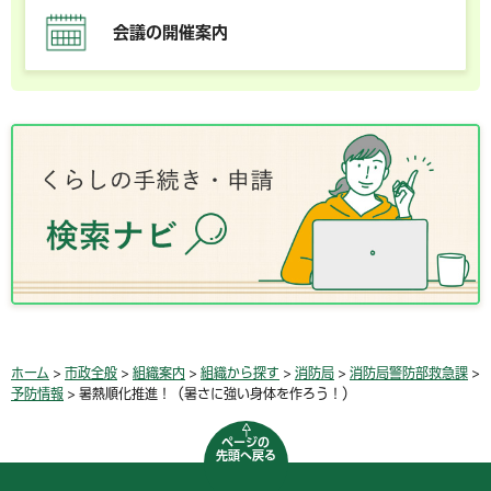
会議の開催案内
ホーム
>
市政全般
>
組織案内
>
組織から探す
>
消防局
>
消防局警防部救急課
>
予防情報
> 暑熱順化推進！（暑さに強い身体を作ろう！）
ページの
先頭へ戻る