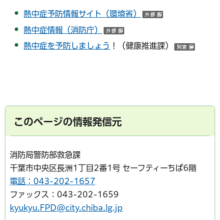
熱中症予防情報サイト（環境省）
（外部サイトへ
熱中症情報（消防庁）
（外
熱中症を予防しましょう
！（健康推進課）
（別ウ
このページの情報発信元
消防局警防部救急課
千葉市中央区長洲1丁目2番1号 セーフティーちば6階
電話：043-202-1657
ファックス：043-202-1659
kyukyu.FPD@city.chiba.lg.jp