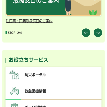
住民票・戸籍取扱窓口のご案内
千
STOP
2/4
お役立ちサービス
防災ポータル
救急医療情報