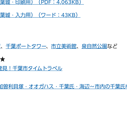
城・印刷用）（PDF：4,063KB）
葉城・入力用）（ワード：43KB）
塚
、
千葉ポートタワー
、
市立美術館
、
泉自然公園
など
）★
発見！千葉市タイムトラベル
加曽利貝塚・オオガハス・千葉氏・海辺～市内の千葉氏