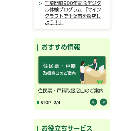
千葉開府900年記念デジタ
ル体験プログラム 『マイン
クラフトで千葉市を探究し
よう！』
おすすめ情報
ンライン予約
住民票・戸籍取扱窓口のご案内
千葉市の
STOP
2/4
お役立ちサービス