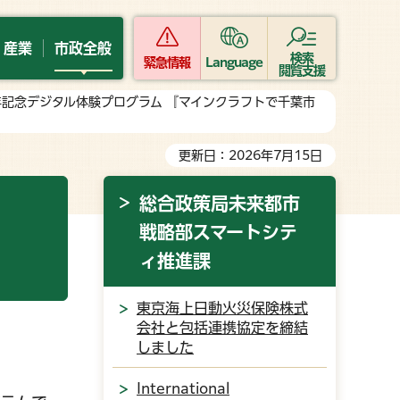
・産業
市政全般
検索
緊急情報
Language
閲覧支援
0年記念デジタル体験プログラム 『マインクラフトで千葉市
更新日：2026年7月15日
総合政策局未来都市
戦略部スマートシテ
ィ推進課
東京海上日動火災保険株式
会社と包括連携協定を締結
しました
International