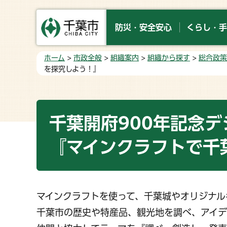
防災・安全安心
くらし・手
ホーム
>
市政全般
>
組織案内
>
組織から探す
>
総合政策
を探究しよう！』
千葉開府900年記念
『マインクラフトで千
マインクラフトを使って、千葉城やオリジナル
千葉市の歴史や特産品、観光地を調べ、アイデ