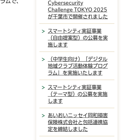
ラムで、
Cybersecurity
Challenge TOKYO 2025
が千葉市で開催されました
スマートシティ実証事業
（自由提案型）の公募を実
施します
（中学生向け）「デジタル
地域クラブ活動体験プログ
ラム」を実施いたします
スマートシティ実証事業
（テーマ型）の公募を実施
します
あいおいニッセイ同和損害
保険株式会社と包括連携協
定を締結しました