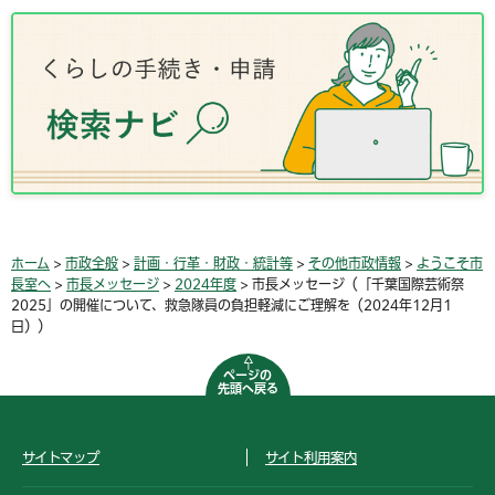
ホーム
>
市政全般
>
計画・行革・財政・統計等
>
その他市政情報
>
ようこそ市
長室へ
>
市長メッセージ
>
2024年度
> 市長メッセージ（「千葉国際芸術祭
2025」の開催について、救急隊員の負担軽減にご理解を（2024年12月1
日））
ページの
先頭へ戻る
サイトマップ
サイト利用案内