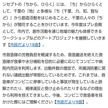
ンセプトの「ちから、ひらく」には、「ち」からひらくと
して、千葉の「地」と多様な「ち（千葉、力、知、智な
ど）」から創造活動をはじめることと、千葉の人々の「ち
から」が開花することをかけています。今年度はプレ会期
として、市内で、創作活動を通じ地域の魅力も体感できる
ワークショップなどのアートプロジェクトを展開していきま
す【
市政だより18面
】。
市救急隊の労務負担を軽減するため、救急搬送を終えた救
急隊が食事や水分補給を目的に必要に応じてコンビニや病
院内売店を利用します。出動件数の増加で、所属消防署に戻
れない連続出動が常態化しているためです。これまでは、救
急車がコンビニに停車していると事故が発生していると誤
解されたり、規律違反と受け止められたりするなどの理由
から利用を控えてきました。今後、コンビニで救急車を見
かけた際にはご理解ください【
市政だより9面
】。