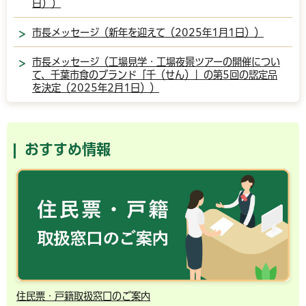
日））
市長メッセージ（新年を迎えて（2025年1月1日））
市長メッセージ（工場見学・工場夜景ツアーの開催につい
て、千葉市食のブランド「千（せん）」の第5回の認定品
を決定（2025年2月1日））
おすすめ情報
住民票・戸籍取扱窓口のご案内
千