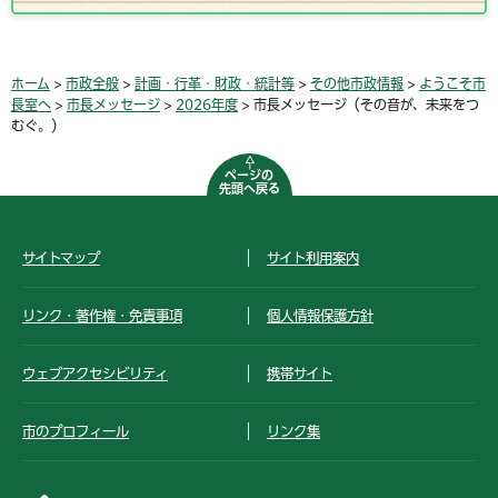
ホーム
>
市政全般
>
計画・行革・財政・統計等
>
その他市政情報
>
ようこそ市
長室へ
>
市長メッセージ
>
2026年度
> 市長メッセージ（その音が、未来をつ
むぐ。）
ページの
先頭へ戻る
サイトマップ
サイト利用案内
リンク・著作権・免責事項
個人情報保護方針
ウェブアクセシビリティ
携帯サイト
市のプロフィール
リンク集