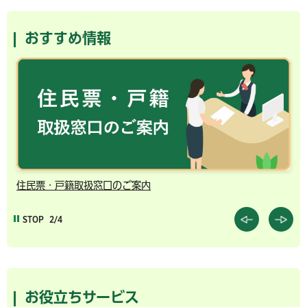
おすすめ情報
住民票・戸籍取扱窓口のご案内
千
STOP
2/4
お役立ちサービス