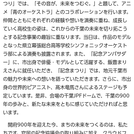
つり」では、「その音が、未来をつむぐ。」と題して、アニ
メ「青のオーケストラ」とのコラボレーションを行います。
仲間とともにそれぞれの経験や想いを演奏に重ね、成長し
ていく高校生の姿は、これからの千葉の未来を切り拓こう
とする記念事業の趣旨に重なります。当日は、作品のモデル
となった県立幕張総合高等学校シンフォニックオーケスト
ラ部による演奏も披露されます。また、「記念アンバサダ
ー」に、市出身で俳優・モデルとして活躍する、飯豊まり
えさんに就任いただき、「記念まつり」では、地元千葉市
の魅力や未来への想いを語っていただきます。さらに、市出
身の世界的ピアニスト、髙木竜馬さんによるステージも予
定しています。是非、会場の千葉JPFドームで、千葉の900
年の歩みと、新たな未来をともに感じていただければと思
います。
開府900年を迎えた今、まちの未来をつくるのは、私た
ちです。官民の記念協議会の取り組みに加え、クラウドフ