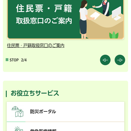
住民票・戸籍取扱窓口のご案内
千
STOP
2/4
お役立ちサービス
防災ポータル