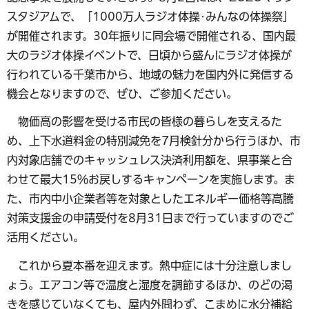
スタジアムで、「1000万人ラジオ体操･みんなの体操祭」
が開催されます。30年振りに同会場で開催される、国内最
大のラジオ体操イベントで、日頃から盛んにラジオ体操が
行われている千葉市から、地域の魅力を国内外に発信する
機会となりますので、ぜひ、ご参加ください。
物価高の影響を受ける市民の皆様の暮らしを支えるた
め、上下水道料金の特別減免を7月検針分から行うほか、市
内対象店舗でのキャッシュレス決済利用額を、県事業と合
わせて最大15％お戻しするキャンペーンを実施します。ま
た、市内中小企業者等を対象としたエネルギー価格等高騰
対策支援金の申請受付を8月31日まで行っていますのでご
活用ください。
これから夏本番を迎えます。熱中症には十分注意しまし
ょう。エアコン等で温度と湿度を調節するほか、のどの渇
きを感じていなくても、屋内外問わず、こまめに水分補給