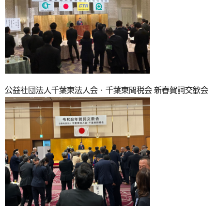
公益社団法人千葉東法人会・千葉東間税会 新春賀詞交歓会