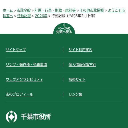
ホーム
>
市政全般
>
計画・行革・財政・統計等
>
その他市政情報
>
ようこそ市
長室へ
>
行動記録
>
2026年
> 行動記録（令和8年2月下旬）
ページの
先頭へ戻る
サイトマップ
サイト利用案内
リンク・著作権・免責事項
個人情報保護方針
ウェブアクセシビリティ
携帯サイト
市のプロフィール
リンク集
千葉市役所