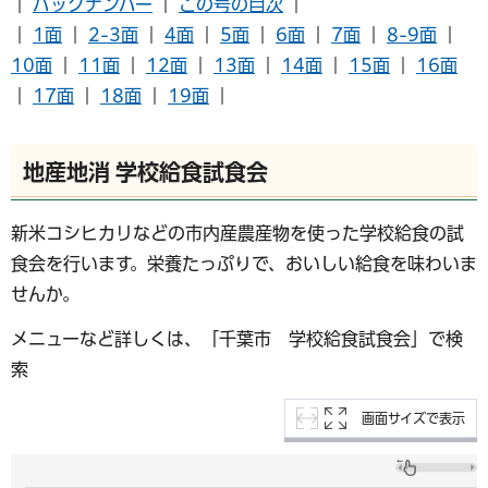
｜
バックナンバー
｜
この号の目次
｜
｜
1面
｜
2-3面
｜
4面
｜
5面
｜
6面
｜
7面
｜
8-9面
｜
10面
｜
11面
｜
12面
｜
13面
｜
14面
｜
15面
｜
16面
｜
17面
｜
18面
｜
19面
｜
地産地消 学校給食試食会
新米コシヒカリなどの市内産農産物を使った学校給食の試
食会を行います。栄養たっぷりで、おいしい給食を味わいま
せんか。
メニューなど詳しくは、「千葉市 学校給食試食会」で検
索
画面サイズで表示