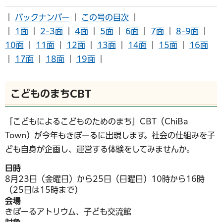
｜
バックナンバー
｜
この号の目次
｜
｜
1面
｜
2-3面
｜
4面
｜
5面
｜
6面
｜
7面
｜
8-9面
｜
10面
｜
11面
｜
12面
｜
13面
｜
14面
｜
15面
｜
16面
｜
17面
｜
18面
｜
19面
｜
こどものまちCBT
「こどもによるこどものためのまち」CBT（ChiBa
Town）が今年もきぼーるに出現します。社会の仕組みを子
ども自身が企画し、運営する体験をしてみませんか。
日時
8月23日（金曜日）から25日（日曜日）10時から16時
（25日は15時まで）
会場
きぼーるアトリウム、子ども交流館