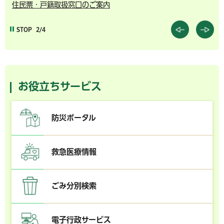
住民票・戸籍取扱窓口のご案内
千
STOP
2/4
お役立ちサービス
防災ポータル
救急医療情報
ごみ分別検索
電子行政サービス