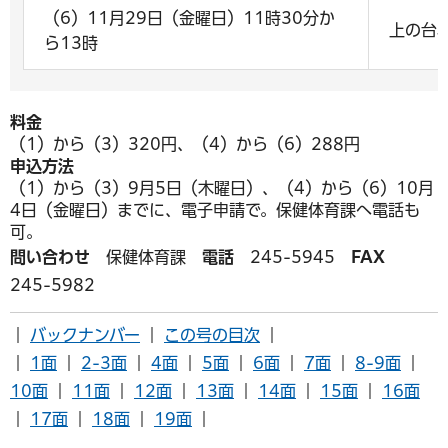
（6）11月29日（金曜日）11時30分か
上の台
ら13時
料金
（1）から（3）320円、（4）から（6）288円
申込方法
（1）から（3）9月5日（木曜日）、（4）から（6）10月
4日（金曜日）までに、電子申請で。保健体育課へ電話も
可。
問い合わせ
保健体育課
電話
245-5945
FAX
245-5982
｜
バックナンバー
｜
この号の目次
｜
｜
1面
｜
2-3面
｜
4面
｜
5面
｜
6面
｜
7面
｜
8-9面
｜
10面
｜
11面
｜
12面
｜
13面
｜
14面
｜
15面
｜
16面
｜
17面
｜
18面
｜
19面
｜