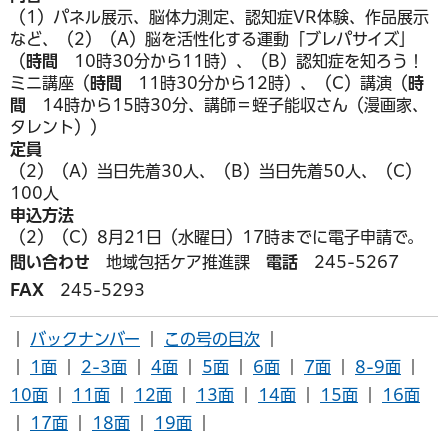
（1）パネル展示、脳体力測定、認知症VR体験、作品展示
など、（2）（A）脳を活性化する運動「ブレパサイズ」
（
時間
10時30分から11時）、（B）認知症を知ろう！
ミニ講座（
時間
11時30分から12時）、（C）講演（
時
間
14時から15時30分、講師＝蛭子能収さん（漫画家、
タレント））
定員
（2）（A）当日先着30人、（B）当日先着50人、（C）
100人
申込方法
（2）（C）8月21日（水曜日）17時までに電子申請で。
問い合わせ
地域包括ケア推進課
電話
245-5267
FAX
245-5293
｜
バックナンバー
｜
この号の目次
｜
｜
1面
｜
2-3面
｜
4面
｜
5面
｜
6面
｜
7面
｜
8-9面
｜
10面
｜
11面
｜
12面
｜
13面
｜
14面
｜
15面
｜
16面
｜
17面
｜
18面
｜
19面
｜