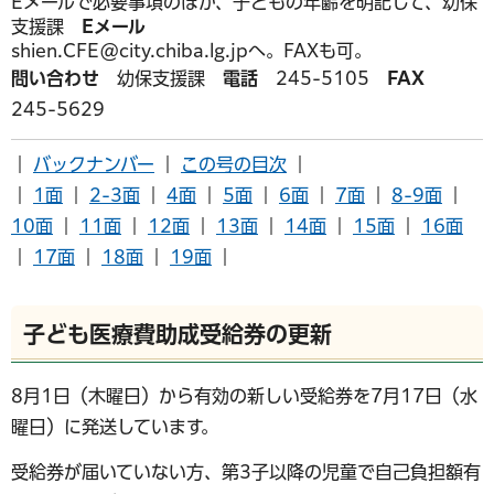
Eメールで必要事項のほか、子どもの年齢を明記して、幼保
支援課
Eメール
shien.CFE@city.chiba.lg.jpへ。FAXも可。
問い合わせ
幼保支援課
電話
245-5105
FAX
245-5629
｜
バックナンバー
｜
この号の目次
｜
｜
1面
｜
2-3面
｜
4面
｜
5面
｜
6面
｜
7面
｜
8-9面
｜
10面
｜
11面
｜
12面
｜
13面
｜
14面
｜
15面
｜
16面
｜
17面
｜
18面
｜
19面
｜
子ども医療費助成受給券の更新
8月1日（木曜日）から有効の新しい受給券を7月17日（水
曜日）に発送しています。
受給券が届いていない方、第3子以降の児童で自己負担額有