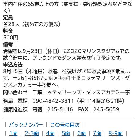
市内在住の65歳以上の方（要支援・要介護認定者などを除
く）
定員
各28人（初めての方優先）
料金
500円
備考
希望者は9月23日（休日）にZOZOマリンスタジアムでの
試合途中に、グラウンドでダンス発表を行う予定です。
申込方法
8月15日（木曜日）必着。往復はがきに必要事項を明記し
て、〒261-8587美浜区美浜1千葉ロッテマリーンズ・ダ
ンスアカデミー事務局へ。
問い合わせ
千葉ロッテマリーンズ・ダンスアカデミー事
務局
電話
090-4842-3811（平日14時から21時）
健康推進課
電話
245-5146
FAX
245-5659
｜
バックナンバー
｜
この号の目次
｜
｜
1面
｜
2-3面
｜
4面
｜
5面
｜
6面
｜
7面
｜
8-9面
｜