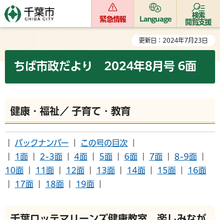
検索
緊急情報
Language
閲覧支援
更新日：2024年7月23日
ちば市政だより 2024年8月号 6面
健康・福祉／ 子育て・教育
｜
バックナンバー
｜
この号の目次
｜
｜
1面
｜
2-3面
｜
4面
｜
5面
｜
6面
｜
7面
｜
8-9面
｜
10面
｜
11面
｜
12面
｜
13面
｜
14面
｜
15面
｜
16面
｜
17面
｜
18面
｜
19面
｜
千葉ロッテマリーンズ健康教室 楽しみなが