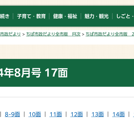
続き
子育て・教育
健康・福祉
魅力・観光
しごと
市政だより
>
ちば市政だより全市版 目次
>
ちば市政だより全市版 2
年8月号 17面
｜
8-9面
｜
10面
｜
11面
｜
12面
｜
13面
｜
14面
｜