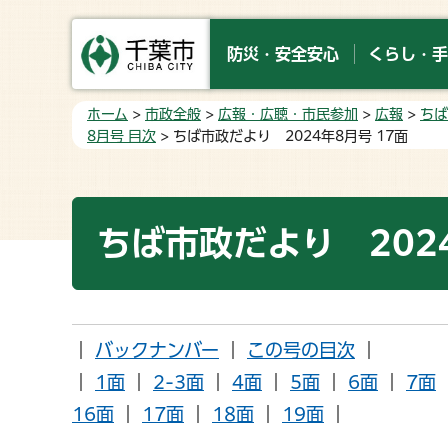
防災・安全安心
くらし・手
ホーム
>
市政全般
>
広報・広聴・市民参加
>
広報
>
ちば
8月号 目次
> ちば市政だより 2024年8月号 17面
ちば市政だより 2024
｜
バックナンバー
｜
この号の目次
｜
｜
1面
｜
2-3面
｜
4面
｜
5面
｜
6面
｜
7面
16面
｜
17面
｜
18面
｜
19面
｜