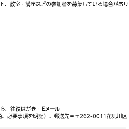
ト、教室・講座などの参加者を募集している場合があり
サービス
コンビニ交付
区役所窓口オ
から。往復はがき・
Eメール
座1人1通。必要事項を明記）。郵送先＝〒262-0011花見川