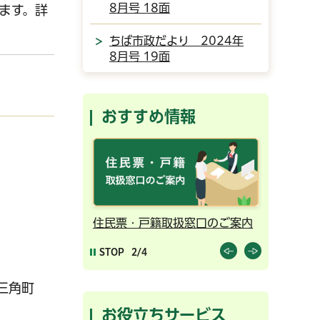
8月号 18面
ます。詳
ちば市政だより 2024年
8月号 19面
おすすめ情報
ンライン予約
住民票・戸籍取扱窓口のご案内
千葉市の
STOP
2/4
区三角町
お役立ちサービス